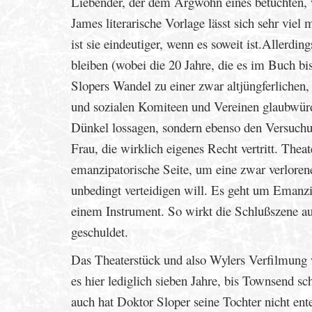
Liebender, der dem Argwohn eines betuchten, we
James literarische Vorlage lässt sich sehr viel
ist sie eindeutiger, wenn es soweit ist.Allerdi
bleiben (wobei die 20 Jahre, die es im Buch 
Slopers Wandel zu einer zwar altjüngferlichen,
und sozialen Komiteen und Vereinen glaubwürdi
Dünkel lossagen, sondern ebenso den Versuchu
Frau, die wirklich eigenes Recht vertritt. The
emanzipatorische Seite, um eine zwar verlorene
unbedingt verteidigen will. Es geht um Emanz
einem Instrument. So wirkt die Schlußszene 
geschuldet.
Das Theaterstück und also Wylers Verfilmung 
es hier lediglich sieben Jahre, bis Townsend s
auch hat Doktor Sloper seine Tochter nicht ente