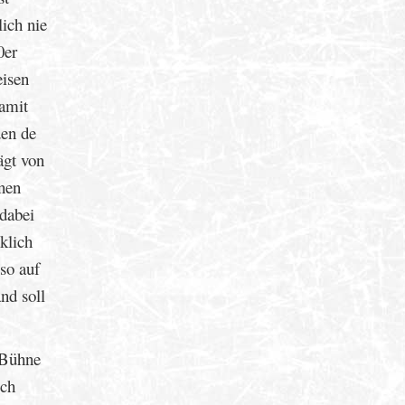
lich nie
0er
eisen
amit
den de
ägt von
nen
 dabei
klich
so auf
nd soll
 Bühne
uch