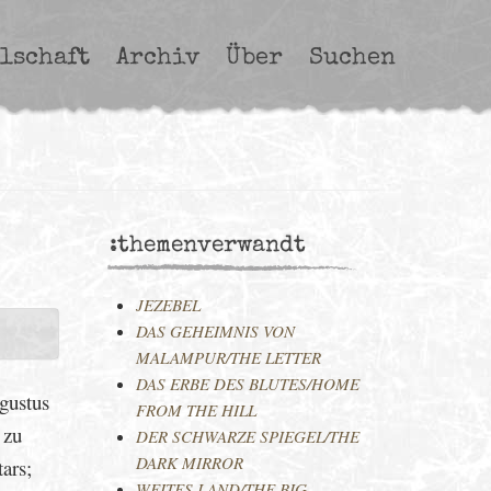
lschaft
Archiv
Über
Suchen
:themenverwandt
JEZEBEL
DAS GEHEIMNIS VON
MALAMPUR/THE LETTER
DAS ERBE DES BLUTES/HOME
gustus
FROM THE HILL
 zu
DER SCHWARZE SPIEGEL/THE
DARK MIRROR
ars;
WEITES LAND/THE BIG