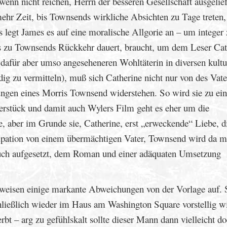
nn nicht reichen, Herrn der besseren Gesellschaft ausgeliefe
 mehr Zeit, bis Townsends wirkliche Absichten zu Tage treten,
ngs legt James es auf eine moralische Allgorie an – um integer
bis zu Townsends Rückkehr dauert, braucht, um dem Leser Cat
 dafür aber umso angeseheneren Wohltäterin in diversen kultu
g zu vermitteln), muß sich Catherine nicht nur von des Vate
ngen eines Morris Townsend widerstehen. So wird sie zu ein
aterstück und damit auch Wylers Film geht es eher um die
, aber im Grunde sie, Catherine, erst „erweckende“ Liebe, di
ipation von einem übermächtigen Vater, Townsend wird da m
auch aufgesetzt, dem Roman und einer adäquaten Umsetzung
weisen einige markante Abweichungen von der Vorlage auf. 
chließlich wieder im Haus am Washington Square vorstellig w
rbt – arg zu gefühlskalt sollte dieser Mann dann vielleicht d