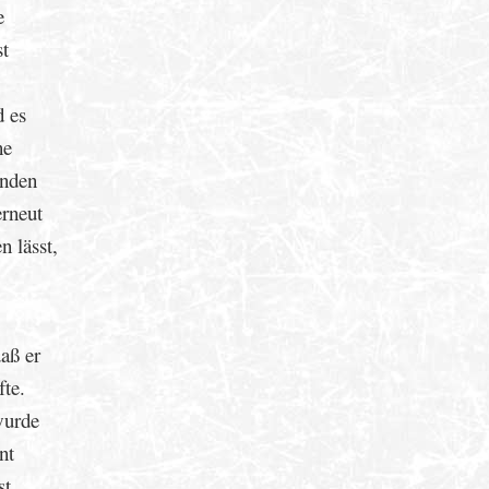
e
st
d es
ne
unden
erneut
n lässt,
daß er
fte.
wurde
nt
st