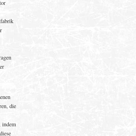
tor
fabrik
r
tragen
er
denen
ren, die
, indem
diese