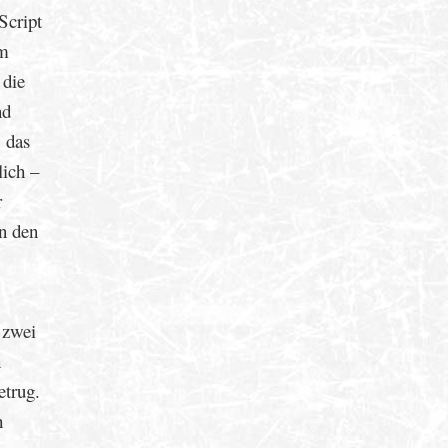
Script
am
 die
nd
 das
lich –
r
an den
 zwei
h
etrug.
h