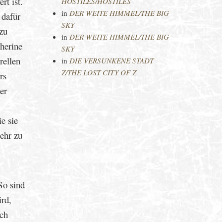
rt ist.
HOSTILES/HOSTILES
in
DER WEITE HIMMEL/THE BIG
 dafür
SKY
 zu
in
DER WEITE HIMMEL/THE BIG
herine
SKY
rellen
in
DIE VERSUNKENE STADT
Z/THE LOST CITY OF Z
rs
er
e sie
ehr zu
So sind
ird,
och