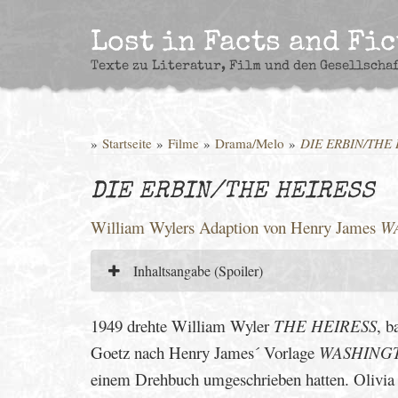
Skip
to
Lost in Facts and Fi
content
Texte zu Literatur, Film und den Gesellscha
»
Startseite
»
Filme
»
Drama/Melo
»
DIE ERBIN/THE
DIE ERBIN/THE HEIRESS
William Wylers Adaption von Henry James
W
Inhaltsangabe (Spoiler)
1949 drehte William Wyler
THE HEIRESS
, b
Goetz nach Henry James´ Vorlage
WASHING
einem Drehbuch umgeschrieben hatten. Olivia 