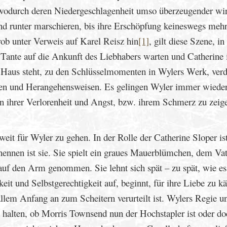
 wodurch deren Niedergeschlagenheit umso überzeugender wir
und runter marschieren, bis ihre Erschöpfung keineswegs meh
rob unter Verweis auf Karel Reisz hin
[1]
, gilt diese Szene, in
Tante auf die Ankunft des Liebhabers warten und Catherine 
Haus steht, zu den Schlüsselmomenten in Wylers Werk, verd
oden und Herangehensweisen. Es gelingen Wyler immer wiede
n ihrer Verlorenheit und Angst, bzw. ihrem Schmerz zu zeig
eit für Wyler zu gehen. In der Rolle der Catherine Sloper ist
 nennen ist sie. Sie spielt ein graues Mauerblümchen, dem Va
auf den Arm genommen. Sie lehnt sich spät – zu spät, wie es
eit und Selbstgerechtigkeit auf, beginnt, für ihre Liebe zu 
 allem Anfang an zum Scheitern verurteilt ist. Wylers Regie 
u halten, ob Morris Townsend nun der Hochstapler ist oder do