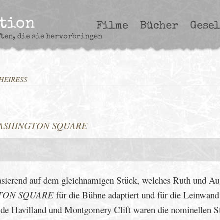
ction
Filme
Bücher
Gesel
ften, die sie hervorbringen
 HEIRESS
ASHINGTON SQUARE
asierend auf dem gleichnamigen Stück, welches Ruth und Au
TON SQUARE
für die Bühne adaptiert und für die Leinwand
de Havilland und Montgomery Clift waren die nominellen St