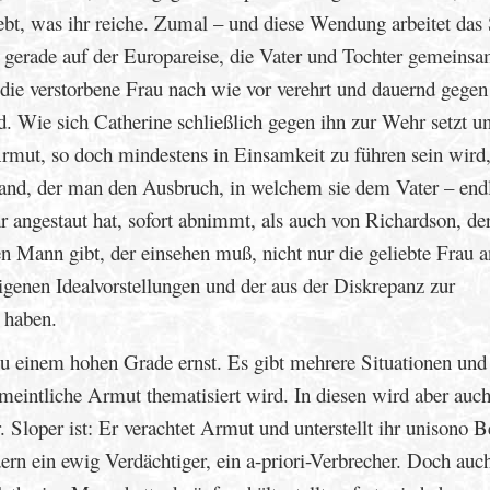
liebt, was ihr reiche. Zumal – und diese Wendung arbeitet das 
 gerade auf der Europareise, die Vater und Tochter gemeins
 die verstorbene Frau nach wie vor verehrt und dauernd gegen
rd. Wie sich Catherine schließlich gegen ihn zur Wehr setzt u
Armut, so doch mindestens in Einsamkeit zu führen sein wird,
lland, der man den Ausbruch, in welchem sie dem Vater – end
ihr angestaut hat, sofort abnimmt, als auch von Richardson, de
ten Mann gibt, der einsehen muß, nicht nur die geliebte Frau 
igenen Idealvorstellungen und der aus der Diskrepanz zur
u haben.
 einem hohen Grade ernst. Es gibt mehrere Situationen und
eintliche Armut thematisiert wird. In diesen wird aber auc
 Sloper ist: Er verachtet Armut und unterstellt ihr unisono B
rn ein ewig Verdächtiger, ein a-priori-Verbrecher. Doch auc