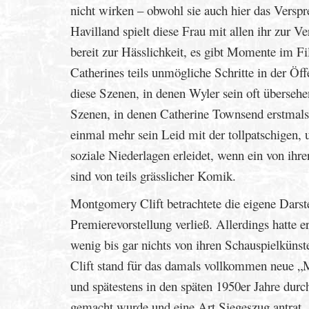
nicht wirken – obwohl sie auch hier das Verspr
Havilland spielt diese Frau mit allen ihr zur 
bereit zur Hässlichkeit, es gibt Momente im 
Catherines teils unmögliche Schritte in der Öff
diese Szenen, in denen Wyler sein oft übersehe
Szenen, in denen Catherine Townsend erstmals 
einmal mehr sein Leid mit der tollpatschigen, 
soziale Niederlagen erleidet, wenn ein von ihr
sind von teils grässlicher Komik.
Montgomery Clift betrachtete die eigene Darste
Premierevorstellung verließ. Allerdings hatte e
wenig bis gar nichts von ihren Schauspielkünst
Clift stand für das damals vollkommen neue „
und spätestens in den späten 1950er Jahre du
gemacht wurde und eine Art Siegeszug antrat. 1