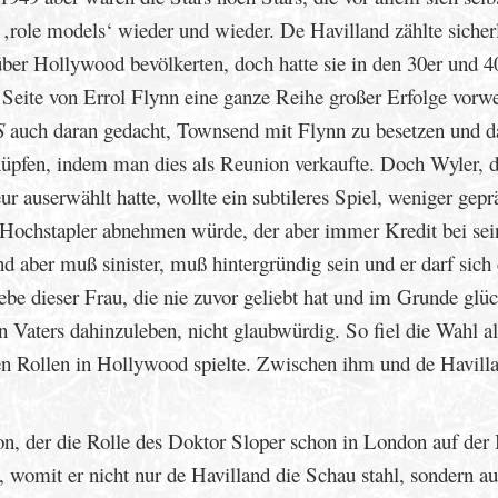
 ‚role models‘ wieder und wieder. De Havilland zählte sicher
über Hollywood bevölkerten, doch hatte sie in den 30er und 4
r Seite von Errol Flynn eine ganze Reihe großer Erfolge vorw
S
auch daran gedacht, Townsend mit Flynn zu besetzen und d
nüpfen, indem man dies als Reunion verkaufte. Doch Wyler, 
r auserwählt hatte, wollte ein subtileres Spiel, weniger gepr
ochstapler abnehmen würde, der aber immer Kredit bei sei
d aber muß sinister, muß hintergründig sein und er darf sich
ebe dieser Frau, die nie zuvor geliebt hat und im Grunde glüc
n Vaters dahinzuleben, nicht glaubwürdig. So fiel die Wahl al
ten Rollen in Hollywood spielte. Zwischen ihm und de Havilla
n, der die Rolle des Doktor Sloper schon in London auf der
on, womit er nicht nur de Havilland die Schau stahl, sondern a