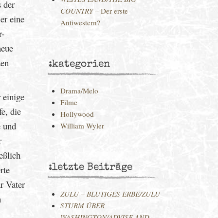
s der
COUNTRY
– Der erste
er eine
Antiwestern?
r-
neue
den
:kategorien
Drama/Melo
 einige
Filme
e, die
Hollywood
e und
William Wyler
r
eßlich
:letzte Beiträge
rte
r Vater
ZULU – BLUTIGES ERBE/ZULU
h
STURM ÜBER
WASHINGTON/ADVISE AND