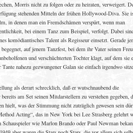
echen, Morris nicht zu folgen oder zu heiraten, verweigert. D
Verfügung stehenden Mitteln der frühen Hollywood-Diva. Sie i
Film, in denen man ein Fremdschämen verspürt, wenn man
entlichkeit, bei einem Tanz zum Beispiel, verfolgt. Dabei sin
nes komödiantisches Talent als Regisseur einsetzt. Gerade je
begegnet, auf jenem Tanzfest, bei dem ihr Vater seinen Fre
unbeholfenen und verschüchterten Tochter klagt, auf dem sie 
er Tante nahezu gezwungener Galan sie einfach irgendwo sitze
llung als derart schrecklich, daß er wutschnaubend die
r bereits am Set seinen Mitdarstellern zu verstehen gegeben, 
en hielt, was der Stimmung nicht zuträglich gewesen sein dür
Method Acting“, das in New York bei Lee Strasberg gelehrt 
rch Schauspieler wie Marlon Brando oder Paul Newman bekan
949 aber waren die Stars noch Stars, die vor allem sich selb