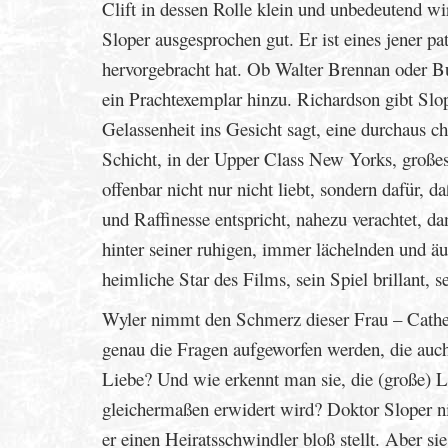
Clift in dessen Rolle klein und unbedeutend wi
Sloper ausgesprochen gut. Er ist eines jener 
hervorgebracht hat. Ob Walter Brennan oder Bu
ein Prachtexemplar hinzu. Richardson gibt Slop
Gelassenheit ins Gesicht sagt, eine durchaus c
Schicht, in der Upper Class New Yorks, großes
offenbar nicht nur nicht liebt, sondern dafür, 
und Raffinesse entspricht, nahezu verachtet, da
hinter seiner ruhigen, immer lächelnden und äu
heimliche Star des Films, sein Spiel brillant, s
Wyler nimmt den Schmerz dieser Frau – Catheri
genau die Fragen aufgeworfen werden, die auch
Liebe? Und wie erkennt man sie, die (große) L
gleichermaßen erwidert wird? Doktor Sloper ni
er einen Heiratsschwindler bloß stellt. Aber si