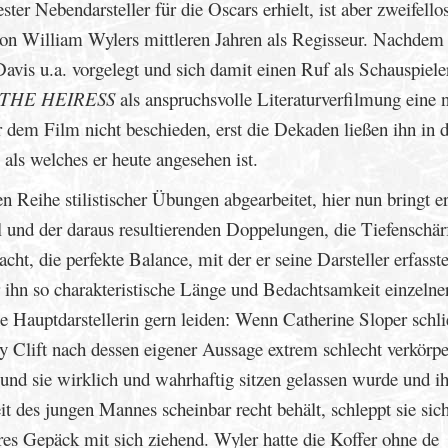
er Nebendarsteller für die Oscars erhielt, ist aber zweifello
on William Wylers mittleren Jahren als Regisseur. Nachdem 
vis u.a. vorgelegt und sich damit einen Ruf als Schauspiele
THE HEIRESS
als anspruchsvolle Literaturverfilmung eine 
 dem Film nicht beschieden, erst die Dekaden ließen ihn in 
als welches er heute angesehen ist.
n Reihe stilistischer Übungen abgearbeitet, hier nun bringt er
 und der daraus resultierenden Doppelungen, die Tiefenschärf
ht, die perfekte Balance, mit der er seine Darsteller erfasst
 ihn so charakteristische Länge und Bedachtsamkeit einzelne
he Hauptdarstellerin gern leiden: Wenn Catherine Sloper schli
y Clift nach dessen eigener Aussage extrem schlecht verkörpe
nd sie wirklich und wahrhaftig sitzen gelassen wurde und ih
it des jungen Mannes scheinbar recht behält, schleppt sie sic
eres Gepäck mit sich ziehend. Wyler hatte die Koffer ohne de