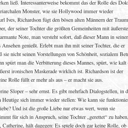
rken ließ. Interessanterweise bekommt das der Rolle des Dok
patriarchalen Monster, wie sie Hollywood immer wieder
rl Ives, Richardson fügt den bösen alten Männern der Traum
er, der seiner Tochter die größten Gemeinheiten mit äußerste
harmante Note, man versteht sofort, daß dieser Mann in seiner
 Ansehen genießt. Erlebt man ihn mit seiner Tochter, die er
daß sie nicht seinen Vorstellungen von Schönheit, sozialem Be
nn spürt man die Verbitterung dieses Mannes, spürt, wie kalt 
ßerst ironischen Maskerade wirklich ist. Richardson ist der
eine Rolle füllt er mehr als aus – er macht sie aus.
ne Sloper – sehr ernst. Es gibt mehrfach Dialogstellen, in 
 Heutige sich immer wieder stellen: Wie kann sie funktionie
iebe? Und ist die große Liebe nur etwas wert, wenn sie
mmt für sich in Anspruch, seine Tochter „gerettet“ zu haben
e, Catherine, hält dagegen: Es spiele doch gar keine Rolle, ob 