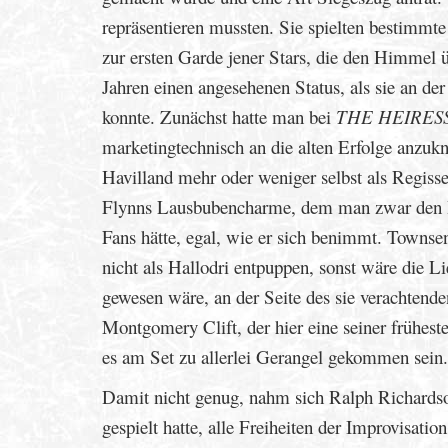
repräsentieren mussten. Sie spielten bestimmte
zur ersten Garde jener Stars, die den Himmel 
Jahren einen angesehenen Status, als sie an de
konnte. Zunächst hatte man bei
THE HEIRES
marketingtechnisch an die alten Erfolge anzuk
Havilland mehr oder weniger selbst als Regisseu
Flynns Lausbubencharme, dem man zwar den H
Fans hätte, egal, wie er sich benimmt. Townsen
nicht als Hallodri entpuppen, sonst wäre die Li
gewesen wäre, an der Seite des sie verachtende
Montgomery Clift, der hier eine seiner frühes
es am Set zu allerlei Gerangel gekommen sein.
Damit nicht genug, nahm sich Ralph Richardso
gespielt hatte, alle Freiheiten der Improvisati