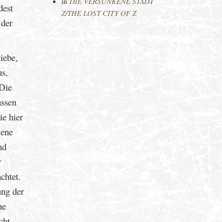
in
DIE VERSUNKENE STADT
dest
Z/THE LOST CITY OF Z
 der
iebe,
us,
 Die
assen
ie hier
jene
nd
r
chtet.
ung der
ne
cht