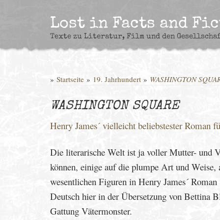
Skip
to
Lost in Facts and Fi
content
Texte zu Literatur, Film und den Gesellscha
»
Startseite
»
19. Jahrhundert
»
WASHINGTON SQUA
WASHINGTON SQUARE
Henry James´ vielleicht beliebstester Roman fü
Die literarische Welt ist ja voller Mutter- und
können, einige auf die plumpe Art und Weise, 
wesentlichen Figuren in Henry James´ Roman
Deutsch hier in der Übersetzung von Bettina 
Gattung Vätermonster.