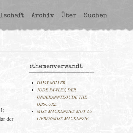
lschaft
Archiv
Über
Suchen
:themenverwandt
DAISY MILLER
JUDE FAWLEY, DER
n
UNBEKANNTE/JUDE THE
OBSCURE
1;
MISS MACKENZIES MUT ZU
ar der
LIEBEN/MISS MACKENZIE