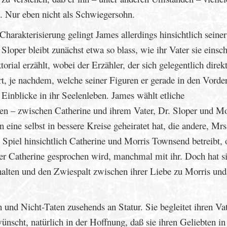
te. Nur eben nicht als Schwiegersohn.
 Charakterisierung gelingt James allerdings hinsichtlich seiner
Sloper bleibt zunächst etwa so blass, wie ihr Vater sie einsch
orial erzählt, wobei der Erzähler, der sich gelegentlich direk
rt, je nachdem, welche seiner Figuren er gerade in den Vorde
 Einblicke in ihr Seelenleben. James wählt etliche
en – zwischen Catherine und ihrem Vater, Dr. Sloper und Mo
eine selbst in bessere Kreise geheiratet hat, die andere, Mrs
 Spiel hinsichtlich Catherine und Morris Townsend betreibt, 
er Catherine gesprochen wird, manchmal mit ihr. Doch hat s
uhalten und den Zwiespalt zwischen ihrer Liebe zu Morris und
 und Nicht-Taten zusehends an Statur. Sie begleitet ihren Vat
ünscht, natürlich in der Hoffnung, daß sie ihren Geliebten in