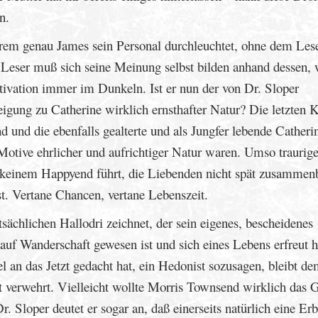
n.
trem genau James sein Personal durchleuchtet, ohne dem Lese
 Leser muß sich seine Meinung selbst bilden anhand dessen,
ivation immer im Dunkeln. Ist er nun der von Dr. Sloper
eigung zu Catherine wirklich ernsthafter Natur? Die letzten K
d und die ebenfalls gealterte und als Jungfer lebende Catheri
 Motive ehrlicher und aufrichtiger Natur waren. Umso traurig
keinem Happyend führt, die Liebenden nicht spät zusammenb
st. Vertane Chancen, vertane Lebenszeit.
sächlichen Hallodri zeichnet, der sein eigenes, bescheidenes
auf Wanderschaft gewesen ist und sich eines Lebens erfreut ha
 an das Jetzt gedacht hat, ein Hedonist sozusagen, bleibt d
 verwehrt. Vielleicht wollte Morris Townsend wirklich das 
. Sloper deutet er sogar an, daß einerseits natürlich eine Erb