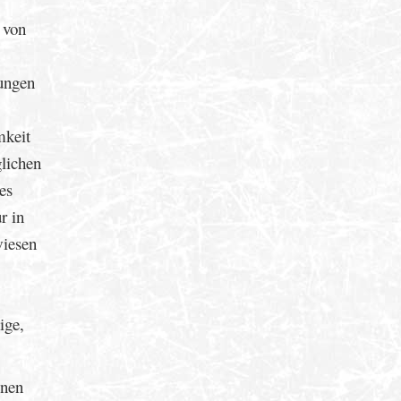
 von
ungen
mkeit
glichen
es
r in
wiesen
ige,
enen