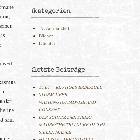
romane
:kategorien
aren,
ischen
19. Jahrhundert
as,
Bücher
Literatur
e
enwert
:letzte Beiträge
rkasmus
ZULU – BLUTIGES ERBE/ZULU
 in
STURM ÜBER
t der
WASHINGTON/ADVISE AND
therine
CONSENT
DER SCHATZ DER SIERRA
d sein
MADRE/THE TREASURE OF THE
SIERRA MADRE
ohung
HELLBOY – DIE GOLDENE