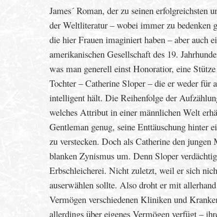
James´ Roman, der zu seinen erfolgreichsten un
der Weltliteratur – wobei immer zu bedenken gi
die hier Frauen imaginiert haben – aber auch ei
amerikanischen Gesellschaft des 19. Jahrhunde
was man generell einst Honoratior, eine Stütze 
Tochter – Catherine Sloper – die er weder für a
intelligent hält. Die Reihenfolge der Aufzählun
welches Attribut in einer männlichen Welt erhält
Gentleman genug, seine Enttäuschung hinter ei
zu verstecken. Doch als Catherine den jungen 
blanken Zynismus um. Denn Sloper verdächtigt 
Erbschleicherei. Nicht zuletzt, weil er sich ni
auserwählen sollte. Also droht er mit allerhan
Vermögen verschiedenen Kliniken und Kranke
allerdings über eigenes Vermögen verfügt – ihre