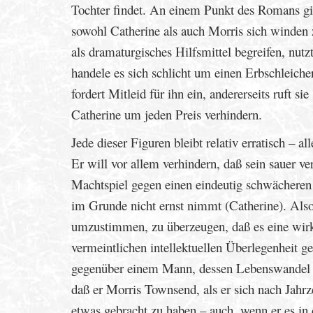
Tochter findet. An einem Punkt des Romans gi
sowohl Catherine als auch Morris sich winden
als dramaturgisches Hilfsmittel begreifen, nu
handele es sich schlicht um einen Erbschleicher
fordert Mitleid für ihn ein, andererseits ruft 
Catherine um jeden Preis verhindern.
Jede dieser Figuren bleibt relativ erratisch – a
Er will vor allem verhindern, daß sein sauer ve
Machtspiel gegen einen eindeutig schwächeren
im Grunde nicht ernst nimmt (Catherine). Also 
umzustimmen, zu überzeugen, daß es eine wirkli
vermeintlichen intellektuellen Überlegenheit 
gegenüber einem Mann, dessen Lebenswandel er
daß er Morris Townsend, als er sich nach Jahrze
etwas gebracht zu haben – auch, wenn er es in 