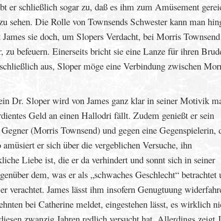
bt er schließlich sogar zu, daß es ihm zum Amüsement gerei
 zu sehen. Die Rolle von Townsends Schwester kann man hin
tzt James sie doch, um Slopers Verdacht, bei Morris Townsend
, zu befeuern. Einerseits bricht sie eine Lanze für ihren Brud
sie schließlich aus, Sloper möge eine Verbindung zwischen Mor
llein Dr. Sloper wird von James ganz klar in seiner Motivik ma
rdientes Geld an einen Hallodri fällt. Zudem genießt er sein
 Gegner (Morris Townsend) und gegen eine Gegenspielerin, d
amüsiert er sich über die vergeblichen Versuche, ihn
che Liebe ist, die er da verhindert und sonnt sich in seiner
gegenüber dem, was er als „schwaches Geschlecht“ betrachtet
 verachtet. James lässt ihm insofern Genugtuung widerfahre
hnten bei Catherine meldet, eingestehen lässt, es wirklich ni
diesen zwanzig Jahren redlich versucht hat. Allerdings zeigt