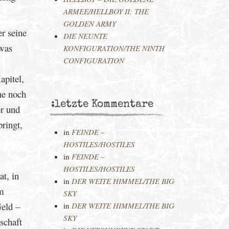
ARMEE/HELLBOY II: THE
GOLDEN ARMY
r seine
DIE NEUNTE
 was
KONFIGURATION/THE NINTH
CONFIGURATION
apitel,
ne noch
:letzte Kommentare
er und
ringt,
in
FEINDE –
HOSTILES/HOSTILES
in
FEINDE –
HOSTILES/HOSTILES
t, in
in
DER WEITE HIMMEL/THE BIG
em
SKY
Geld –
in
DER WEITE HIMMEL/THE BIG
SKY
schaft