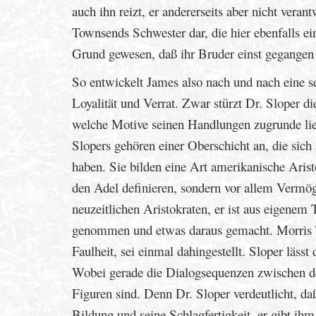
auch ihn reizt, er andererseits aber nicht veran
Townsends Schwester dar, die hier ebenfalls ei
Grund gewesen, daß ihr Bruder einst gegangen se
So entwickelt James also nach und nach eine s
Loyalität und Verrat. Zwar stürzt Dr. Sloper d
welche Motive seinen Handlungen zugrunde lieg
Slopers gehören einer Oberschicht an, die sic
haben. Sie bilden eine Art amerikanische Arist
den Adel definieren, sondern vor allem Vermög
neuzeitlichen Aristokraten, er ist aus eigene
genommen und etwas daraus gemacht. Morris T
Faulheit, sei einmal dahingestellt. Sloper lässt
Wobei gerade die Dialogsequenzen zwischen de
Figuren sind. Denn Dr. Sloper verdeutlicht, d
Bildung und seine Schlagfertigkeit, er gibt ihm