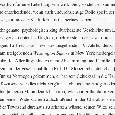
twortlich für eine Enterbung sein will. Dies, so stellt es zumin
ne entscheidende, wenn auch undurchsichtige Rolle spielt, sei
i, fort aus der Stadt, fort aus Catherines Leben.
ehr genaue, psychologisch klug durchdachte Geschichte um L
ie eigene Tochter ins Unglück, doch versteht der Leser durcha
en. Erst recht der Leser des ausgehenden 19. Jahrhunderts.
h am titelgebenden
Washington Square
in New York niedergel
okratie. Allerdings sind es nicht Abstammung und Familie, d
en und der gesellschaftliche Ruf. Dr. Sloper behandelt eben 
m Tun zu Vermögen gekommen, er hat sein Schicksal in die Ha
ownsend war dies nicht vergönnt – ob aus Unvermögen ode
 den jüngeren Mann deutlich spüren, wie sehr er ihn dafür vera
n beiden Widersachern aufschlußreich in der Charakterisier
aß er Townsend durchaus zu schätzen wüsste, seinen Witz, sei
 zu verstehen, daß er ihn – unter anderen Umständen – viellei