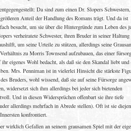
 entgegengestellt: Da sind zum einen Dr. Slopers Schwestern,
größeren Anteil der Handlung des Romans trägt. Und da ist
ach besucht, um sie über die Hintergründe zum Leben des j
ers verheiratete Schwester, ihren Bruder in seiner Haltung
aushilft, um seine Urteile zu stützen, allerdings seine Grausa
 Verhältnis zu Morris Townsend aufzubauen, das einer fürsor
uf ihr eigenes Wohl bedacht, als daß sie den Skandal liebt und 
ben. Mrs. Penniman ist in vielerlei Hinsicht die stärkste Figu
 des Bruders, wohl wissend, daß sie auf seine Fürsorge ange
n, widersetzt sich ihm allerdings bei jeder sich bietenden
voll. Und in diesen Widersprüchen offenbart sie ihre tiefe
er allerdings mehrfach in Abrede stellen). Oft ist sie diejen
Innersten konfrontiert.
er wirklich Gefallen an seinem grausamen Spiel mit der eig