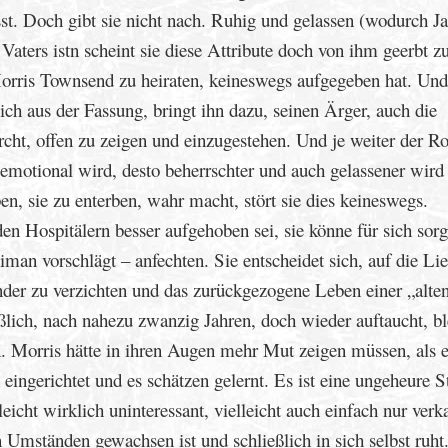
t. Doch gibt sie nicht nach. Ruhig und gelassen (wodurch J
 Vaters istn scheint sie diese Attribute doch von ihm geerbt z
Morris Townsend zu heiraten, keineswegs aufgegeben hat. Und
ch aus der Fassung, bringt ihn dazu, seinen Ärger, auch die
horcht, offen zu zeigen und einzugestehen. Und je weiter der 
e emotional wird, desto beherrschter und auch gelassener wird 
ben, sie zu enterben, wahr macht, stört sie dies keineswegs.
en Hospitälern besser aufgehoben sei, sie könne für sich sorg
man vorschlägt – anfechten. Sie entscheidet sich, auf die Lie
nder zu verzichten und das zurückgezogene Leben einer „alte
ßlich, nach nahezu zwanzig Jahren, doch wieder auftaucht, ble
. Morris hätte in ihren Augen mehr Mut zeigen müssen, als 
eingerichtet und es schätzen gelernt. Es ist eine ungeheure S
lleicht wirklich uninteressant, vielleicht auch einfach nur verk
 Umständen gewachsen ist und schließlich in sich selbst ruht