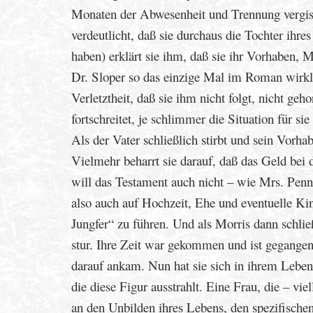
Monaten der Abwesenheit und Trennung vergiss
verdeutlicht, daß sie durchaus die Tochter ihres
haben) erklärt sie ihm, daß sie ihr Vorhaben, 
Dr. Sloper so das einzige Mal im Roman wirkli
Verletztheit, daß sie ihm nicht folgt, nicht ge
fortschreitet, je schlimmer die Situation für si
Als der Vater schließlich stirbt und sein Vorha
Vielmehr beharrt sie darauf, daß das Geld bei d
will das Testament auch nicht – wie Mrs. Penni
also auch auf Hochzeit, Ehe und eventuelle Ki
Jungfer“ zu führen. Und als Morris dann schlie
stur. Ihre Zeit war gekommen und ist gegangen
darauf ankam. Nun hat sie sich in ihrem Leben 
die diese Figur ausstrahlt. Eine Frau, die – vie
an den Unbilden ihres Lebens, den spezifischen