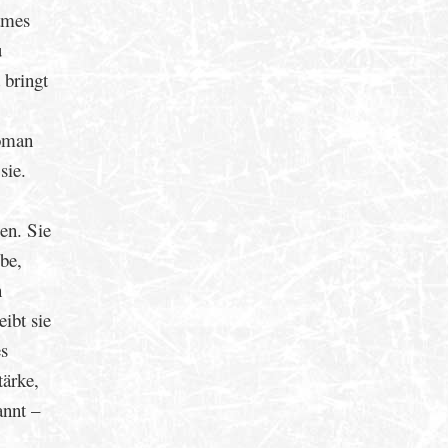
ames
u
 bringt
Roman
sie.
en. Sie
be,
n
ibt sie
es
tärke,
annt –
.