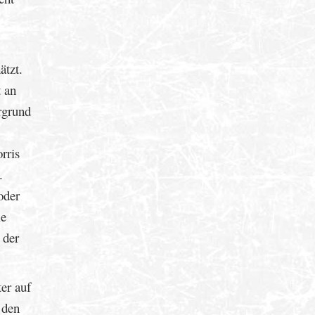
ätzt.
t an
rgrund
rris
.
oder
ie
 der
er auf
 den