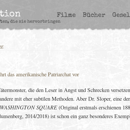
ction
Filme
Bücher
Gesel
ften, die sie hervorbringen
RE
hrt das amerikanische Patriarchat vor
 Vätermonster, die den Leser in Angst und Schrecken versetze
andere mit eher subtilen Methoden. Aber Dr. Sloper, eine der
WASHINGTON SQUARE
(Original erstmals erschienen 188
Blumenberg, 2014/2018) ist schon ein ganz besonderes Exempl