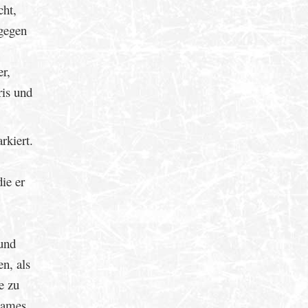
cht,
gegen
er,
ris und
rkiert.
ie er
 und
n, als
e zu
 James