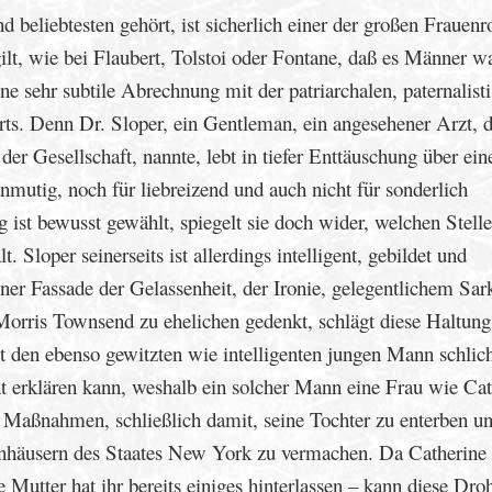
d beliebtesten gehört, ist sicherlich einer der großen Frauen
lt, wie bei Flaubert, Tolstoi oder Fontane, daß es Männer w
ne sehr subtile Abrechnung mit der patriarchalen, paternalist
rts. Denn Dr. Sloper, ein Gentleman, ein angesehener Arzt, d
der Gesellschaft, nannte, lebt in tiefer Enttäuschung über ein
nmutig, noch für liebreizend und auch nicht für sonderlich
g ist bewusst gewählt, spiegelt sie doch wider, welchen Stell
. Sloper seinerseits ist allerdings intelligent, gebildet und
ner Fassade der Gelassenheit, der Ironie, gelegentlichem Sa
Morris Townsend zu ehelichen gedenkt, schlägt diese Haltung
den ebenso gewitzten wie intelligenten jungen Mann schlich
cht erklären kann, weshalb ein solcher Mann eine Frau wie Ca
d Maßnahmen, schließlich damit, seine Tochter zu enterben un
nhäusern des Staates New York zu vermachen. Da Catherine
 Mutter hat ihr bereits einiges hinterlassen – kann diese Dr