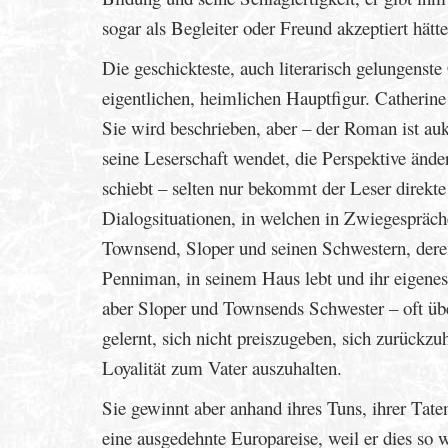
sogar als Begleiter oder Freund akzeptiert hät
Die geschickteste, auch literarisch gelungenste
eigentlichen, heimlichen Hauptfigur. Catherine 
Sie wird beschrieben, aber – der Roman ist aukt
seine Leserschaft wendet, die Perspektive ände
schiebt – selten nur bekommt der Leser direkte
Dialogsituationen, in welchen in Zwiegespräch
Townsend, Sloper und seinen Schwestern, deren 
Penniman, in seinem Haus lebt und ihr eigenes
aber Sloper und Townsends Schwester – oft üb
gelernt, sich nicht preiszugeben, sich zurückz
Loyalität zum Vater auszuhalten.
Sie gewinnt aber anhand ihres Tuns, ihrer Taten
eine ausgedehnte Europareise, weil er dies so w