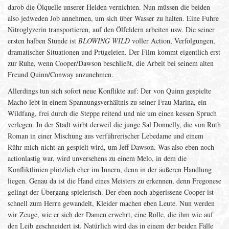
darob die Ölquelle unserer Helden vernichten. Nun müssen die beiden
also jedweden Job annehmen, um sich über Wasser zu halten. Eine Fuhre
Nitroglyzerin transportieren, auf den Ölfeldern arbeiten usw. Die seiner
ersten halben Stunde ist
BLOWING WILD
voller Action, Verfolgungen,
dramatischer Situationen und Prügeleien. Der Film kommt eigentlich erst
zur Ruhe, wenn Cooper/Dawson beschließt, die Arbeit bei seinem alten
Freund Quinn/Conway anzunehmen.
Allerdings tun sich sofort neue Konflikte auf: Der von Quinn gespielte
Macho lebt in einem Spannungsverhältnis zu seiner Frau Marina, ein
Wildfang, frei durch die Steppe reitend und nie um einen kessen Spruch
verlegen. In der Stadt wirbt derweil die junge Sal Donnelly, die von Ruth
Roman in einer Mischung aus verführerischer Lebedame und einem
Rühr-mich-nicht-an gespielt wird, um Jeff Dawson. Was also eben noch
actionlastig war, wird unversehens zu einem Melo, in dem die
Konfliktlinien plötzlich eher im Innern, denn in der äußeren Handlung
liegen. Genau da ist die Hand eines Meisters zu erkennen, denn Fregonese
gelingt der Übergang spielerisch. Der eben noch abgerissene Cooper ist
schnell zum Herrn gewandelt, Kleider machen eben Leute. Nun werden
wir Zeuge, wie er sich der Damen erwehrt, eine Rolle, die ihm wie auf
den Leib geschneidert ist. Natürlich wird das in einem der beiden Fälle