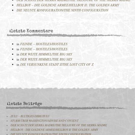
HELLBOY – DIE GOLDENE ARMEE/HELLBOY II: THE GOLDEN ARMY
DIE NEUNTE KONFIGURATION/THE NINTH CONFIGURATION
:letzte Kommentare
in
FEINDE – HOSTILES/HOSTILES
in
FEINDE – HOSTILES/HOSTILES
in
DER WEITE HIMMEL/THE BIG SKY
in
DER WEITE HIMMEL/THE BIG SKY
in
DIE VERSUNKENE STADT Z/THE LOST CITY OF Z
:letzte Beiträge
ZULU – BLUTIGES ERBE/ZULU
STURM ÜBER WASHINGTON/ADVISE AND CONSENT
DER SCHATZ DER SIERRA MADRE/THE TREASURE OF THE SIERRA MADRE
HELLBOY – DIE GOLDENE ARMEE/HELLBOY II: THE GOLDEN ARMY
DIE NEUNTE KONFIGURATION/THE NINTH CONFIGURATION