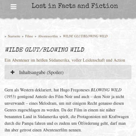
Skip
Lost in Facts and Fiction
to
content
»
Startseite
»
Filme
»
Abenteuerfilm
»
WILDE GLUT/BLOWING WILD
WILDE GLUT/BLOWING WILD
Ein Abenteuer im heißen Südamerika, voller Leidenschaft und Action
Inhaltsangabe (Spoiler)
Gern als Western deklariert, hat Hugo Fregoneses
BLOWING WILD
(1953) genügend Anteile des Film Noir und auch – dem Noir ja nicht
unverwandt – eines Melodram, um mit einigem Recht genauso diesen
Genres zugeschlagen zu werden. Da der Film in einem nie näher
benannten Land in Südamerika spielt, die Protagonisten mit Kraftwagen
durch die Pampa fahren und es zudem um Ölförderung geht, darf man
ihn aber getrost einen Abenteuerfilm nennen.