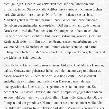
nicht gelingen. Doch zuvor entwickelt sich auf den Ölfeldern eine
Situation, in der Stanwyck alle Kaliber ihres zynischen Könnens ziehen
darf. Sie variiert ihre diversen Noir-Rollen, in denen sie das böse
Mädchen geben durfte und beginnt, ihren Gatten und ihren früheren
Geliebten gegeneinander auszuspielen. Daß der Ehemann zudem unter
Druck steht, weil die Banditen seine Ölpumpen bedrohen, macht die
Sache für den nicht leichter. Dank dieser Bedrohung können Buch und
Regie auch später im Film noch genügend Szenen unterbringen, die
weitere Aktion, Schießereien und immer wieder schnelle und harte
Schlägereien bieten, so daß wenig bis kein Tempo verloren geht, nur weil
die Liebe ins Spiel kommt.
Eine tödliche Liebe, wollte man meinen. Eiskalt erklärt Marina Dawson,
daß sie Conway nur geheiratet habe, weil der andere weg und dieser zu
haben gewesen sei. Zudem hatte er Geld und Besitz. Ebenso eiskalt
entledigt sie sich seiner und fordert von Dawson danach dessen
uneingeschränkte Liebe, die „ihr gehöre“, wie sie ihn anschreit. Sie
bedroht Sal, sie droht Dawson, ihn eines Komplottes gegen ihren Mann
zu beschuldigen, jetzt, wo sie doch alles hätten – die Ranch, das Öl, die
Pumpen und ein grandioses Heim – und er sie dennoch nicht wolle. Und
die Hitze des Südens treibt Dawson fast dazu, Marina zu erwürgen, als er