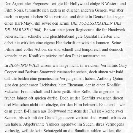
Der Argentinier Fregonese fertigte für Hollywood einige B-Western und
Film Noirs, tummelte sich zudem in etlichen anderen Genres, war aber
auch im argentinischen Kino vertreten und drehte in Deutschland sogar
einen Karl-May-Film sowie den Krimi
DIE TODESSTRAHLEN DES
DR. MABUSE
(1964). Er war einer jener Regisseure, die ihr Handwerk
beherrschten, schnelle und gleichbleibend gute Qualität lieferten und
dabei nie wirklich eine eigene Handschrift entwickeln konnten. Seine
Filme sind voller Action, sie sind schnell und temporeich und dennoch
versteht er es, Konflikte präzise auf den Punkt auszuarbeiten.
In
BLOWING WILD
wissen wir lange nicht, in welchem Verhältnis Gary
Cooper und Barbara Stanwyck zueinander stehen, doch ahnen wir bald,
daß die beiden eine gemeinsame Vergangenheit haben. Anthony Quinn
gibt den geschassten Liebhaber, hier: Ehemann, der in einen Konflikt
zwischen Freundschaft und Liebe gerät. Eine Rolle, die er gerade in
frühen Jahren oft spielen durfte. Doch ist der Konflikt zwischen diesen
drei Menschen nicht der einzige, der den Film befeuert. Es dauert – wie
es in guten B-Filmen aus Hollywood meistens der Fall ist – keine zwei
Szenen, bis wir mit der Grundlage dessen vertraut sind, womit wir es zu
tun haben. Abgebrannte Yankees irgendwo im Süden, ihres Vermögens
verlustig, weil sie kein Schutzgeld an die Banditen zahlen wollen, die