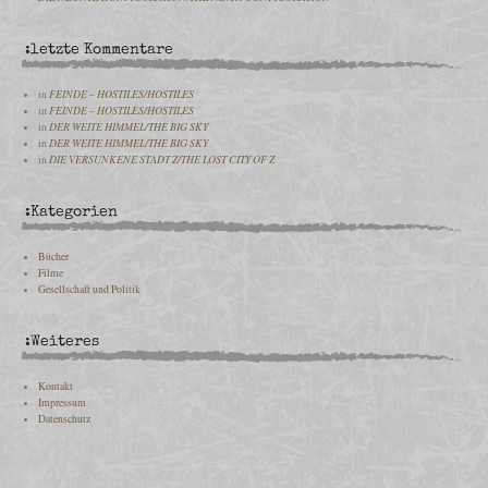
:letzte Kommentare
in
FEINDE – HOSTILES/HOSTILES
in
FEINDE – HOSTILES/HOSTILES
in
DER WEITE HIMMEL/THE BIG SKY
in
DER WEITE HIMMEL/THE BIG SKY
in
DIE VERSUNKENE STADT Z/THE LOST CITY OF Z
:Kategorien
Bücher
Filme
Gesellschaft und Politik
:Weiteres
Kontakt
Impressum
Datenschutz