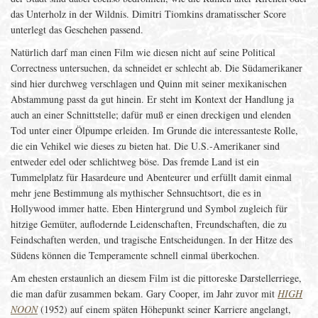
das Unterholz in der Wildnis. Dimitri Tiomkins dramatisscher Score
unterlegt das Geschehen passend.
Natürlich darf man einen Film wie diesen nicht auf seine Political
Correctness untersuchen, da schneidet er schlecht ab. Die Südamerikaner
sind hier durchweg verschlagen und Quinn mit seiner mexikanischen
Abstammung passt da gut hinein. Er steht im Kontext der Handlung ja
auch an einer Schnittstelle; dafür muß er einen dreckigen und elenden
Tod unter einer Ölpumpe erleiden. Im Grunde die interessanteste Rolle,
die ein Vehikel wie dieses zu bieten hat. Die U.S.-Amerikaner sind
entweder edel oder schlichtweg böse. Das fremde Land ist ein
Tummelplatz für Hasardeure und Abenteurer und erfüllt damit einmal
mehr jene Bestimmung als mythischer Sehnsuchtsort, die es in
Hollywood immer hatte. Eben Hintergrund und Symbol zugleich für
hitzige Gemüter, auflodernde Leidenschaften, Freundschaften, die zu
Feindschaften werden, und tragische Entscheidungen. In der Hitze des
Südens können die Temperamente schnell einmal überkochen.
Am ehesten erstaunlich an diesem Film ist die pittoreske Darstellerriege,
die man dafür zusammen bekam. Gary Cooper, im Jahr zuvor mit
HIGH
NOON
(1952) auf einem späten Höhepunkt seiner Karriere angelangt,