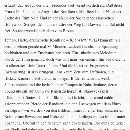
erfährt, daß sie für des alten Freundes Tod verantwortlich ist. Daß diese
Frau schließlich beim Angriff der Banditen stirbt, liegt in der Natur der
Sache des Film Noir. Und in der Natur der Sache eines klassischen
Hollywood-Scripts, denn anders wäre der Weg für Dawson und Sal nicht
frei. So aber wendet sich alles zum Besten.
Tempo, Härte, dramatische Konflikte –
BLOWING WILD
kann mit all
dem in seinen gerade mal 86 Minuten Laufzeit fesseln, die Spannung
hochhalten und den Zuschauer berühren. Ein „überhitztes Melodram“
wurde der Film genannt, doch was will man von einem Film wie diesem?
In allererster Linie Unterhaltung. Und die bietet er. Fregoneses
Inszenierung ist also stringent, lässt kaum Zeit zum Luftholen, Sid
Hickox Kamera bietet die dafür nötigen Bilder in schwarz-weiß.
Schattenspiele und die bedrohlichen Pumpen in Nahaufnahme, deren
Sound überall auf Conways Ranch zu hören ist, Stanwycks mal
tränenüberströmtes, dann kalt lächelndes Gesicht, die rasend dahin
galoppierenden Pferde der Banditen, die den Lastwagen mit dem Nitro
verfolgen – wir werden von den Bildern immer in einer fein austarierten
Balance aus Bewegung und Ruhe gehalten, allerdings ebenso immer unter
Spannung. Überall in den Schatten kann etwas lauern. Die dunklen Ecken
der Stadt sind dabei ebenso bedrohlich, wie die Ruinen alter Kirchen oder