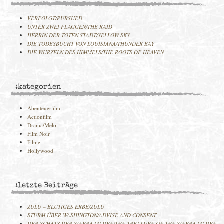
VERFOLGT/PURSUED
UNTER ZWEI FLAGGEN/THE RAID
HERRIN DER TOTEN STADT/YELLOW SKY
DIE TODESBUCHT VON LOUISIANA/THUNDER BAY
DIE WURZELN DES HIMMELS/THE ROOTS OF HEAVEN
:kategorien
Abenteuerfilm
Actionfilm
Drama/Melo
Film Noir
Filme
Hollywood
:letzte Beiträge
ZULU – BLUTIGES ERBE/ZULU
STURM ÜBER WASHINGTON/ADVISE AND CONSENT
DER SCHATZ DER SIERRA MADRE/THE TREASURE OF THE SIERRA MADRE