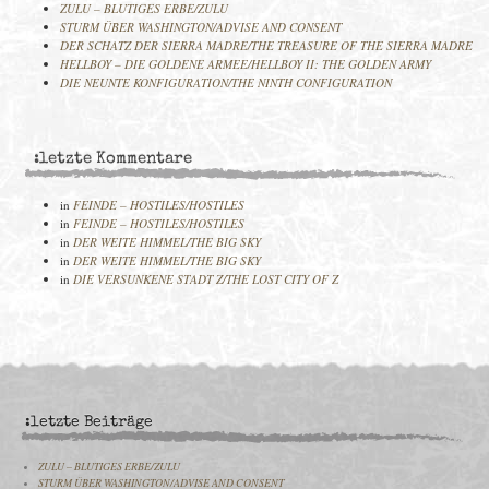
ZULU – BLUTIGES ERBE/ZULU
STURM ÜBER WASHINGTON/ADVISE AND CONSENT
DER SCHATZ DER SIERRA MADRE/THE TREASURE OF THE SIERRA MADRE
HELLBOY – DIE GOLDENE ARMEE/HELLBOY II: THE GOLDEN ARMY
DIE NEUNTE KONFIGURATION/THE NINTH CONFIGURATION
:letzte Kommentare
in
FEINDE – HOSTILES/HOSTILES
in
FEINDE – HOSTILES/HOSTILES
in
DER WEITE HIMMEL/THE BIG SKY
in
DER WEITE HIMMEL/THE BIG SKY
in
DIE VERSUNKENE STADT Z/THE LOST CITY OF Z
:letzte Beiträge
ZULU – BLUTIGES ERBE/ZULU
STURM ÜBER WASHINGTON/ADVISE AND CONSENT