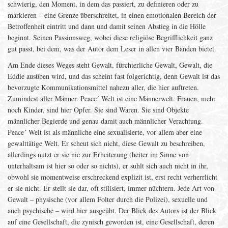
schwierig, den Moment, in dem das passiert, zu definieren oder zu
markieren – eine Grenze überschreitet, in einen emotionalen Bereich der
Betroffenheit eintritt und dann und damit seinen Abstieg in die Hölle
beginnt. Seinen Passionsweg, wobei diese religiöse Begrifflichkeit ganz
gut passt, bei dem, was der Autor dem Leser in allen vier Bänden bietet.
Am Ende dieses Weges steht Gewalt, fürchterliche Gewalt, Gewalt, die
Eddie ausüben wird, und das scheint fast folgerichtig, denn Gewalt ist das
bevorzugte Kommunikationsmittel nahezu aller, die hier auftreten.
Zumindest aller Männer. Peace´ Welt ist eine Männerwelt. Frauen, mehr
noch Kinder, sind hier Opfer. Sie sind Waren. Sie sind Objekte
männlicher Begierde und genau damit auch männlicher Verachtung.
Peace´ Welt ist als männliche eine sexualisierte, vor allem aber eine
gewalttätige Welt. Er scheut sich nicht, diese Gewalt zu beschreiben,
allerdings nutzt er sie nie zur Erheiterung (heiter im Sinne von
unterhaltsam ist hier so oder so nichts), er suhlt sich auch nicht in ihr,
obwohl sie momentweise erschreckend explizit ist, erst recht verherrlicht
er sie nicht. Er stellt sie dar, oft stilisiert, immer nüchtern. Jede Art von
Gewalt – physische (vor allem Folter durch die Polizei), sexuelle und
auch psychische – wird hier ausgeübt. Der Blick des Autors ist der Blick
auf eine Gesellschaft, die zynisch geworden ist, eine Gesellschaft, deren