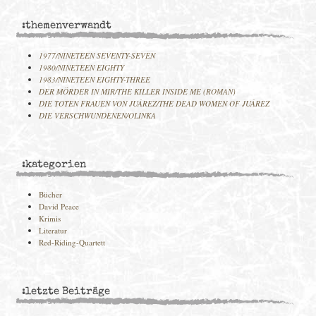
:themenverwandt
1977/NINETEEN SEVENTY-SEVEN
1980/NINETEEN EIGHTY
1983/NINETEEN EIGHTY-THREE
DER MÖRDER IN MIR/THE KILLER INSIDE ME (ROMAN)
DIE TOTEN FRAUEN VON JUÁREZ/THE DEAD WOMEN OF JUÁREZ
DIE VERSCHWUNDENEN/OLINKA
:kategorien
Bücher
David Peace
Krimis
Literatur
Red-Riding-Quartett
:letzte Beiträge