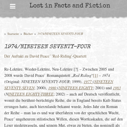
Skip
Lost in Facts and Fiction
to
content
»
Startseite
»
Bücher
»
1974/NINETEEN SEVENTY-FOUR
1974/NINETEEN SEVENTY-FOUR
Der Auftakt zu David Peace´ 'Red-Riding'-Quartett
Re-Lektüre, Wieder-Lektüre, Neu-Lektüre [?] – Zwischen 2005 und
2008 wurde David Peace` Romanquintett „
Red Riding
“
[1]
–
1974
(Original:
NINETEEN SEVENTY-FOUR
; 1999),
1977
(
NINETEEN
SEVENTY-SEVEN
; 2000),
1980
(
NINETEEN EIGHTY
; 2001) und
1983
(
N
INETEEN EIGHTY-THREE
; 2002) – auch auf Deutsch veröffentlicht,
womit die berühmt-berüchtigte Reihe, die in England bereits Kult-Status
errungen hatte, auch hierzulande bekannt wurde. Jedes Jahr ein Roman
der Reihe – man las es und war überfahren von der sprachlichen Wucht,
Peace´ ungeheurem stilistischen Willen, diesen Wortkaskaden, die auf den
Leser niederprasseln, und seinem Mut, etwas zu bieten, das nominell als