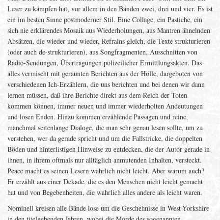
Leser zu kämpfen hat, vor allem in den Bänden zwei, drei und vier. Es ist
ein im besten Sinne postmoderner Stil. Eine Collage, ein Pastiche, ein
sich nie erklärendes Mosaik aus Wiederholungen, aus Mantren ähnelnden
Absätzen, die wieder und wieder, Refrains gleich, die Texte strukturieren
(oder auch de-strukturieren), aus Songfragmenten, Ausschnitten von
Radio-Sendungen, Übertragungen polizeilicher Ermittlungsakten. Das
alles vermischt mit geraunten Berichten aus der Hölle, dargeboten von
verschiedenen Ich-Erzählern, die uns berichten und bei denen wir dann
lernen müssen, daß ihre Berichte direkt aus dem Reich der Toten
kommen können, immer neuen und immer wiederholten Andeutungen
und losen Enden. Hinzu kommen erzählende Passagen und reine,
manchmal seitenlange Dialoge, die man sehr genau lesen sollte, um zu
verstehen, wer da gerade spricht und um die Fallstricke, die doppelten
Böden und hinterlistigen Hinweise zu entdecken, die der Autor gerade in
ihnen, in ihrem oftmals nur alltäglich anmutenden Inhalten, versteckt.
Peace macht es seinen Lesern wahrlich nicht leicht. Aber warum auch?
Er erzählt aus einer Dekade, die es den Menschen nicht leicht gemacht
hat und von Begebenheiten, die wahrlich alles andere als leicht waren.
Nominell kreisen alle Bände lose um die Geschehnisse in West-Yorkshire
in den titelgebenden Jahren, wobei die Morde des sogenannten