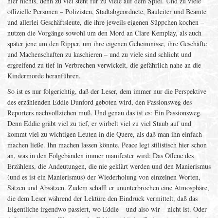
hier nichts, denn zu viel steht für zu viele auf dem Spiel. Und zu viele
offizielle Personen – Polizisten, Stadtabgeordnete, Bauleiter und Beamte
und allerlei Geschäftsleute, die ihre jeweils eigenen Süppchen kochen –
nutzen die Vorgänge sowohl um den Mord an Clare Kemplay, als auch
später jene um den Ripper, um ihre eigenen Geheimnisse, ihre Geschäfte
und Machenschaften zu kaschieren – und zu viele sind schlicht und
ergreifend zu tief in Verbrechen verwickelt, die gefährlich nahe an die
Kindermorde heranführen.
So ist es nur folgerichtig, daß der Leser, dem immer nur die Perspektive
des erzählenden Eddie Dunford geboten wird, den Passionsweg des
Reporters nachvollziehen muß. Und genau das ist es: Ein Passionsweg.
Denn Eddie gräbt viel zu tief, er wirbelt viel zu viel Staub auf und
kommt viel zu wichtigen Leuten in die Quere, als daß man ihn einfach
machen ließe. Ihn machen lassen könnte. Peace legt stilistisch hier schon
an, was in den Folgebänden immer manifester wird: Das Offene des
Erzählens, die Andeutungen, die nie geklärt werden und den Manierismus
(und es ist ein Manierismus) der Wiederholung von einzelnen Worten,
Sätzen und Absätzen. Zudem schafft er ununterbrochen eine Atmosphäre,
die dem Leser während der Lektüre den Eindruck vermittelt, daß das
Eigentliche irgendwo passiert, wo Eddie – und also wir – nicht ist. Oder