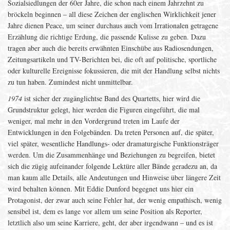
Sozialsiedlungen der 60er Jahre, die schon nach einem Jahrzehnt zu
bröckeln beginnen – all diese Zeichen der englischen Wirklichkeit jener
Jahre dienen Peace, um seiner durchaus auch vom Irrationalen getragene
Erzählung die richtige Erdung, die passende Kulisse zu geben. Dazu
tragen aber auch die bereits erwähnten Einschübe aus Radiosendungen,
Zeitungsartikeln und TV-Berichten bei, die oft auf politische, sportliche
oder kulturelle Ereignisse fokussieren, die mit der Handlung selbst nichts
zu tun haben. Zumindest nicht unmittelbar.
1974
ist sicher der zugänglichtse Band des Quartetts, hier wird die
Grundstruktur gelegt, hier werden die Figuren eingeführt, die mal
weniger, mal mehr in den Vordergrund treten im Laufe der
Entwicklungen in den Folgebänden. Da treten Personen auf, die später,
viel später, wesentliche Handlungs- oder dramaturgische Funktionsträger
werden. Um die Zusammenhänge und Beziehungen zu begreifen, bietet
sich die zügig aufeinander folgende Lektüre aller Bände geradezu an, da
man kaum alle Details, alle Andeutungen und Hinweise über längere Zeit
wird behalten können. Mit Eddie Dunford begegnet uns hier ein
Protagonist, der zwar auch seine Fehler hat, der wenig empathisch, wenig
sensibel ist, dem es lange vor allem um seine Position als Reporter,
letztlich also um seine Karriere, geht, der aber irgendwann – und es ist