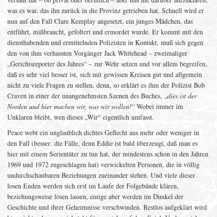
was es war, das ihn zurück in die Provinz getrieben hat. Schnell wird er
nun auf den Fall Clare Kemplay angesetzt, ein junges Mädchen, das
entführt, mißbraucht, gefoltert und ermordet wurde. Er kommt mit den
diensthabenden und ermittelnden Polizisten in Kontakt, muß sich gegen
den von ihm verhassten Vorgänger Jack Whitehead – zweimaliger
„Gerichtsreporter des Jahres“ – zur Wehr setzen und vor allem begreifen,
daß es sehr viel besser ist, sich mit gewissen Kreisen gut und allgemein
nicht zu viele Fragen zu stellen, denn, so erklärt es ihm der Polizist Bob
Craven in einer der unangenehmsten Szenen des Buches, „
dies ist der
Norden und hier machen wir, was wir wollen!
“ Wobei immer im
Unklaren bleibt, wen dieses „Wir“ eigentlich umfasst.
Peace webt ein unglaublich dichtes Geflecht aus mehr oder weniger in
den Fall (besser: die Fälle, denn Eddie ist bald überzeugt, daß man es
hier mit einem Serientäter zu tun hat, der mindestens schon in den Jahren
1969 und 1972 zugeschlagen hat) verwickelten Personen, die in völlig
undurchschaubaren Beziehungen zueinander stehen. Und viele dieser
losen Enden werden sich erst im Laufe der Folgebände klären,
beziehungsweise lösen lassen, einige aber werden im Dunkel der
Geschichte und ihrer Geheimnisse verschwinden. Restlos aufgeklärt wird