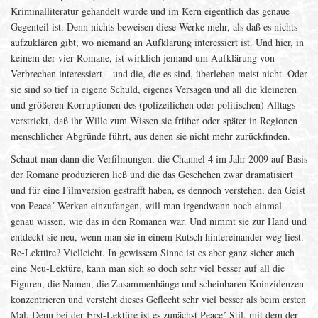
Kriminalliteratur gehandelt wurde und im Kern eigentlich das genaue
Gegenteil ist. Denn nichts beweisen diese Werke mehr, als daß es nichts
aufzuklären gibt, wo niemand an Aufklärung interessiert ist. Und hier, in
keinem der vier Romane, ist wirklich jemand um Aufklärung von
Verbrechen interessiert – und die, die es sind, überleben meist nicht. Oder
sie sind so tief in eigene Schuld, eigenes Versagen und all die kleineren
und größeren Korruptionen des (polizeilichen oder politischen) Alltags
verstrickt, daß ihr Wille zum Wissen sie früher oder später in Regionen
menschlicher Abgründe führt, aus denen sie nicht mehr zurückfinden.
Schaut man dann die Verfilmungen, die Channel 4 im Jahr 2009 auf Basis
der Romane produzieren ließ und die das Geschehen zwar dramatisiert
und für eine Filmversion gestrafft haben, es dennoch verstehen, den Geist
von Peace´ Werken einzufangen, will man irgendwann noch einmal
genau wissen, wie das in den Romanen war. Und nimmt sie zur Hand und
entdeckt sie neu, wenn man sie in einem Rutsch hintereinander weg liest.
Re-Lektüre? Vielleicht. In gewissem Sinne ist es aber ganz sicher auch
eine Neu-Lektüre, kann man sich so doch sehr viel besser auf all die
Figuren, die Namen, die Zusammenhänge und scheinbaren Koinzidenzen
konzentrieren und versteht dieses Geflecht sehr viel besser als beim ersten
Mal. Denn bei der Erst-Lektüre ist es zunächst Peace´ Stil, mit dem der