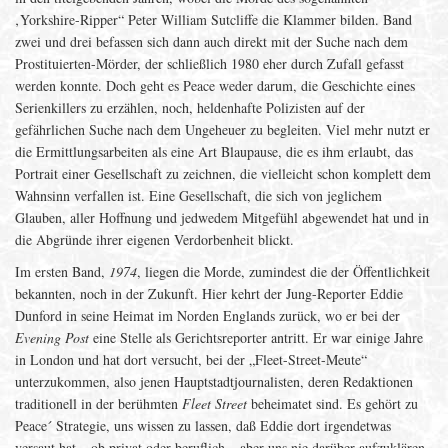
‚Yorkshire-Ripper“ Peter William Sutcliffe die Klammer bilden. Band
zwei und drei befassen sich dann auch direkt mit der Suche nach dem
Prostituierten-Mörder, der schließlich 1980 eher durch Zufall gefasst
werden konnte. Doch geht es Peace weder darum, die Geschichte eines
Serienkillers zu erzählen, noch, heldenhafte Polizisten auf der
gefährlichen Suche nach dem Ungeheuer zu begleiten. Viel mehr nutzt er
die Ermittlungsarbeiten als eine Art Blaupause, die es ihm erlaubt, das
Portrait einer Gesellschaft zu zeichnen, die vielleicht schon komplett dem
Wahnsinn verfallen ist. Eine Gesellschaft, die sich von jeglichem
Glauben, aller Hoffnung und jedwedem Mitgefühl abgewendet hat und in
die Abgründe ihrer eigenen Verdorbenheit blickt.
Im ersten Band,
1974
, liegen die Morde, zumindest die der Öffentlichkeit
bekannten, noch in der Zukunft. Hier kehrt der Jung-Reporter Eddie
Dunford in seine Heimat im Norden Englands zurück, wo er bei der
Evening Post
eine Stelle als Gerichtsreporter antritt. Er war einige Jahre
in London und hat dort versucht, bei der „Fleet-Street-Meute“
unterzukommen, also jenen Hauptstadtjournalisten, deren Redaktionen
traditionell in der berühmten
Fleet Street
beheimatet sind. Es gehört zu
Peace´ Strategie, uns wissen zu lassen, daß Eddie dort irgendetwas
versaut hat – ob privat oder beruflich – aber uns nie darüber aufzuklären,