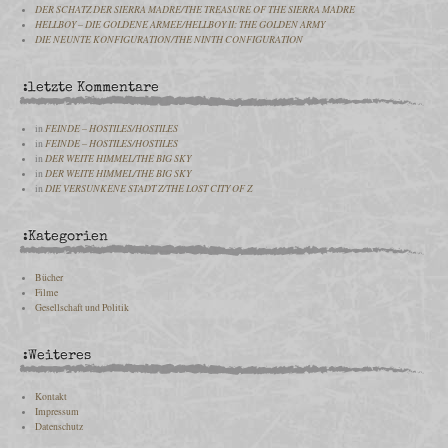
DER SCHATZ DER SIERRA MADRE/THE TREASURE OF THE SIERRA MADRE
HELLBOY – DIE GOLDENE ARMEE/HELLBOY II: THE GOLDEN ARMY
DIE NEUNTE KONFIGURATION/THE NINTH CONFIGURATION
:letzte Kommentare
in
FEINDE – HOSTILES/HOSTILES
in
FEINDE – HOSTILES/HOSTILES
in
DER WEITE HIMMEL/THE BIG SKY
in
DER WEITE HIMMEL/THE BIG SKY
in
DIE VERSUNKENE STADT Z/THE LOST CITY OF Z
:Kategorien
Bücher
Filme
Gesellschaft und Politik
:Weiteres
Kontakt
Impressum
Datenschutz