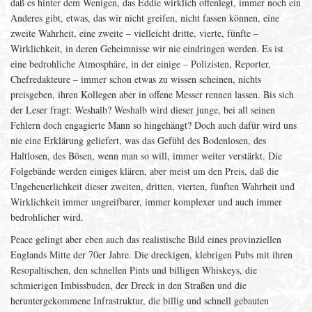
daß es hinter dem Wenigen, das Eddie wirklich offenlegt, immer noch ein
Anderes gibt, etwas, das wir nicht greifen, nicht fassen können, eine
zweite Wahrheit, eine zweite – vielleicht dritte, vierte, fünfte –
Wirklichkeit, in deren Geheimnisse wir nie eindringen werden. Es ist
eine bedrohliche Atmosphäre, in der einige – Polizisten, Reporter,
Chefredakteure – immer schon etwas zu wissen scheinen, nichts
preisgeben, ihren Kollegen aber in offene Messer rennen lassen. Bis sich
der Leser fragt: Weshalb? Weshalb wird dieser junge, bei all seinen
Fehlern doch engagierte Mann so hingehängt? Doch auch dafür wird uns
nie eine Erklärung geliefert, was das Gefühl des Bodenlosen, des
Haltlosen, des Bösen, wenn man so will, immer weiter verstärkt. Die
Folgebände werden einiges klären, aber meist um den Preis, daß die
Ungeheuerlichkeit dieser zweiten, dritten, vierten, fünften Wahrheit und
Wirklichkeit immer ungreifbarer, immer komplexer und auch immer
bedrohlicher wird.
Peace gelingt aber eben auch das realistische Bild eines provinziellen
Englands Mitte der 70er Jahre. Die dreckigen, klebrigen Pubs mit ihren
Resopaltischen, den schnellen Pints und billigen Whiskeys, die
schmierigen Imbissbuden, der Dreck in den Straßen und die
heruntergekommene Infrastruktur, die billig und schnell gebauten