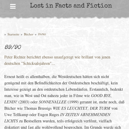
Skip
Lost in Facts and Fiction
to
content
»
Startseite
»
Bücher
»
89/90
89/90
Peter Richter berichtet ebenso unaufgeregt wie brillant von jenen
deutschen "Schicksalsjahren"...
Erneut heißt es allenthalben, die Westdeutschen hätten sich nicht
genügend mit den Befindlichkeiten der Ostdeutschen beschäftigt, kein
Interesse gezeigt an den ostdeutschen Lebensläufen. Erstaunlich, bedenkt
man, wie in West und Ost nahezu jeder in Filme wie
GOOD BYE,
LENIN!
(2003) oder
SONNENALLEE
(1999) gerannt ist, mehr noch, daß
Bücher wie Thomas Brussigs
WIE ES LEUCHTET
,
DER TURM
von
Uwe Tellkamp oder Eugen Ruges
IN ZEITEN ABNEHMENDEN
LICHTS
zu Bestsellern wurden, teils erfolgreich verfilmt, vielfach
diskutiert und fast alle wohlwollend besprochen. Im Grunde wurde sich