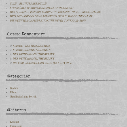
ZULU – BLUTIGES ERBE/ZULU
STURM ÜBER WASHINGTON/ADVISE AND CONSENT
DER SCHATZ DER SIERRA MADRE/THE TREASURE OF THE SIERRA MADRE
HELLBOY – DIE GOLDENE ARMEE/HELLBOY II: THE GOLDEN ARMY
DIE NEUNTE KONFIGURATION/THE NINTH CONFIGURATION
:letzte Kommentare
in
FEINDE – HOSTILES/HOSTILES
in
FEINDE – HOSTILES/HOSTILES
in
DER WEITE HIMMEL/THE BIG SKY
in
DER WEITE HIMMEL/THE BIG SKY
in
DIE VERSUNKENE STADT Z/THE LOST CITY OF Z
:Kategorien
Bücher
Filme
Gesellschaft und Politik
:Weiteres
Kontakt
Impressum