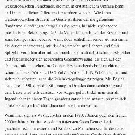
westeuropäischen Punkbands, die man in erstaunlichem Umfang kennt
und in erstaunlicher Differenz einzuordnen versteht. Wie ihren
westeuropäischen Brüdern im Geiste ist ihnen der nie gefundene
Bandname allerdings wichtiger als die wenig bis nicht vorhandene
musikalische Befähigung. Daß die Mauer fällt, nehmen der Erzähler und
seine Kumpel eher nebenbei wahr, doch schließlich reihen sie sich ein in
die Auseinandersetzung mit der Staatsmacht, mit Lehrern und Stasi-
Spitzeln, vor allem aber mit der zunehmend nationalistischer, rassistischer
und faschistischer sich gebärenden Gegenbewegung, die sich auf den
Demonstrationen schon im Oktober 1989 zusehends breit machten und
schon früh aus „Wir sind DAS Volk“ „Wir sind EIN Volk“ machten und
sich nicht scheuten, auch die Reichskriegsflagge zu zeigen. Mit Beginn
des Jahres 1990 kippt die Stimmung in Dresden dann schlagartig und
dem Leser wird teils drastisch vor Augen geführt, daß man sich als
Jugendlicher in diesen Tagen geradezu entscheiden musste, ob man sich
„links“ oder „rechts“ einordnen und orientieren wollte.
Wenn man sich als Westdeutscher in den 1990er Jahren oder den frühen
2000er Jahren für das, was da im äußersten Osten Deutschlands
geschehen ist, interessierte und Kontakt zu Menschen suchte, die dabei
gewesen sind, dann wurden einem teils unfassbare Geschichten darüber