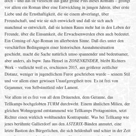
doch – und das ist vielleicht das ganz große Plus dieses Romans – gelingt
vor allem ein Roman über eine Entwicklung in jungen Jahren, über erste
Liebe und die Ernsthaftigkeit, die sie einem abverlangt, über
Freundschaft, und wie sie sich entwickelt und daß sie sich auch
manchmal so entwickelt, daß sie keinen Raum mehr hat in den Leben der
Freunde, über die Einsamkeit, die Erwachsenwerden eben auch bedeutet.
Ein Coming-of-Age-Roman im allerbesten Sinne. Daß dies unter den
verschärften Bedingungen einer historischen Ausnahmesituation
geschieht, macht die Sache natürlich umso spannender und bedeutsamer,
aber anders, als bspw. Jana Hensel in
ZONENKINDER
, bleibt Richters
Werk – vielleicht weil es, erschienen 2015, aus größerer zeitlicher
Distanz, weniger in jugendlichem Furor geschrieben wurde – seinem Stil
und vor allem einer gewissen Unaufgeregtheit treu. Es ist frei von
Gejammer, von Selbstmitleid oder Lament.
Vor allem ist es frei von all dem Dräuenden, dem Geraune, das
Tellkamps hochgelobten
TURM
durchweht. Einem ähnlichen Milieu, der
gleichen Wohngegend entstammend wie Tellkamps Protagonisten, setzt
Richter einen wirklich wohltuenden Kontrapunkt. Was bei Tellkamp wie
jenes berühmte Gallierdorf aus den
ASTERIX
-Bänden anmutet, eine
letzte Bastion des Bürgerlichen, die sich heldenhaft und schier in der Zeit