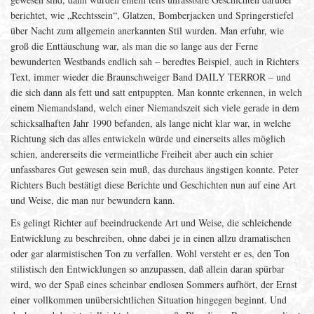
berichtet, wie „Rechtssein“, Glatzen, Bomberjacken und Springerstiefel
über Nacht zum allgemein anerkannten Stil wurden. Man erfuhr, wie
groß die Enttäuschung war, als man die so lange aus der Ferne
bewunderten Westbands endlich sah – beredtes Beispiel, auch in Richters
Text, immer wieder die Braunschweiger Band DAILY TERROR – und
die sich dann als fett und satt entpuppten. Man konnte erkennen, in welch
einem Niemandsland, welch einer Niemandszeit sich viele gerade in dem
schicksalhaften Jahr 1990 befanden, als lange nicht klar war, in welche
Richtung sich das alles entwickeln würde und einerseits alles möglich
schien, andererseits die vermeintliche Freiheit aber auch ein schier
unfassbares Gut gewesen sein muß, das durchaus ängstigen konnte. Peter
Richters Buch bestätigt diese Berichte und Geschichten nun auf eine Art
und Weise, die man nur bewundern kann.
Es gelingt Richter auf beeindruckende Art und Weise, die schleichende
Entwicklung zu beschreiben, ohne dabei je in einen allzu dramatischen
oder gar alarmistischen Ton zu verfallen. Wohl versteht er es, den Ton
stilistisch den Entwicklungen so anzupassen, daß allein daran spürbar
wird, wo der Spaß eines scheinbar endlosen Sommers aufhört, der Ernst
einer vollkommen unübersichtlichen Situation hingegen beginnt. Und