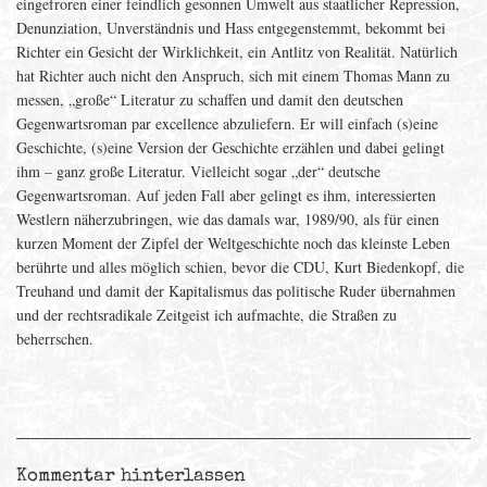
eingefroren einer feindlich gesonnen Umwelt aus staatlicher Repression,
Denunziation, Unverständnis und Hass entgegenstemmt, bekommt bei
Richter ein Gesicht der Wirklichkeit, ein Antlitz von Realität. Natürlich
hat Richter auch nicht den Anspruch, sich mit einem Thomas Mann zu
messen, „große“ Literatur zu schaffen und damit den deutschen
Gegenwartsroman par excellence abzuliefern. Er will einfach (s)eine
Geschichte, (s)eine Version der Geschichte erzählen und dabei gelingt
ihm – ganz große Literatur. Vielleicht sogar „der“ deutsche
Gegenwartsroman. Auf jeden Fall aber gelingt es ihm, interessierten
Westlern näherzubringen, wie das damals war, 1989/90, als für einen
kurzen Moment der Zipfel der Weltgeschichte noch das kleinste Leben
berührte und alles möglich schien, bevor die CDU, Kurt Biedenkopf, die
Treuhand und damit der Kapitalismus das politische Ruder übernahmen
und der rechtsradikale Zeitgeist ich aufmachte, die Straßen zu
beherrschen.
Kommentar hinterlassen