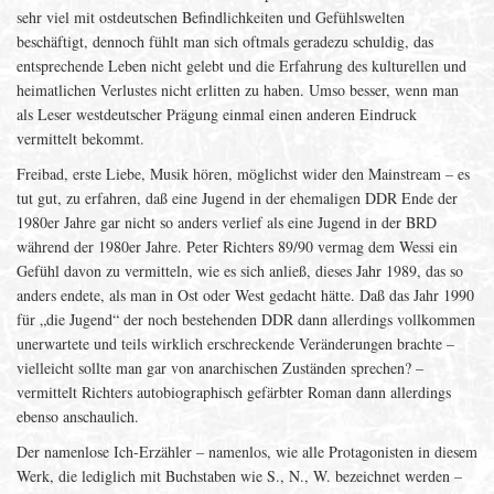
sehr viel mit ostdeutschen Befindlichkeiten und Gefühlswelten
beschäftigt, dennoch fühlt man sich oftmals geradezu schuldig, das
entsprechende Leben nicht gelebt und die Erfahrung des kulturellen und
heimatlichen Verlustes nicht erlitten zu haben. Umso besser, wenn man
als Leser westdeutscher Prägung einmal einen anderen Eindruck
vermittelt bekommt.
Freibad, erste Liebe, Musik hören, möglichst wider den Mainstream – es
tut gut, zu erfahren, daß eine Jugend in der ehemaligen DDR Ende der
1980er Jahre gar nicht so anders verlief als eine Jugend in der BRD
während der 1980er Jahre. Peter Richters 89/90 vermag dem Wessi ein
Gefühl davon zu vermitteln, wie es sich anließ, dieses Jahr 1989, das so
anders endete, als man in Ost oder West gedacht hätte. Daß das Jahr 1990
für „die Jugend“ der noch bestehenden DDR dann allerdings vollkommen
unerwartete und teils wirklich erschreckende Veränderungen brachte –
vielleicht sollte man gar von anarchischen Zuständen sprechen? –
vermittelt Richters autobiographisch gefärbter Roman dann allerdings
ebenso anschaulich.
Der namenlose Ich-Erzähler – namenlos, wie alle Protagonisten in diesem
Werk, die lediglich mit Buchstaben wie S., N., W. bezeichnet werden –