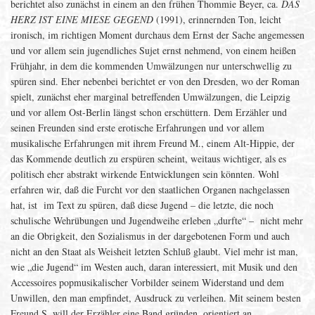
berichtet also zunächst in einem an den frühen Thommie Beyer, ca.
DAS
HERZ IST EINE MIESE GEGEND
(1991), erinnernden Ton, leicht
ironisch, im richtigen Moment durchaus dem Ernst der Sache angemessen
und vor allem sein jugendliches Sujet ernst nehmend, von einem heißen
Frühjahr, in dem die kommenden Umwälzungen nur unterschwellig zu
spüren sind. Eher nebenbei berichtet er von den Dresden, wo der Roman
spielt, zunächst eher marginal betreffenden Umwälzungen, die Leipzig
und vor allem Ost-Berlin längst schon erschüttern. Dem Erzähler und
seinen Freunden sind erste erotische Erfahrungen und vor allem
musikalische Erfahrungen mit ihrem Freund M., einem Alt-Hippie, der
das Kommende deutlich zu erspüren scheint, weitaus wichtiger, als es
politisch eher abstrakt wirkende Entwicklungen sein könnten. Wohl
erfahren wir, daß die Furcht vor den staatlichen Organen nachgelassen
hat, ist im Text zu spüren, daß diese Jugend – die letzte, die noch
schulische Wehrübungen und Jugendweihe erleben „durfte“ – nicht mehr
an die Obrigkeit, den Sozialismus in der dargebotenen Form und auch
nicht an den Staat als Weisheit letzten Schluß glaubt. Viel mehr ist man,
wie „die Jugend“ im Westen auch, daran interessiert, mit Musik und den
Accessoires popmusikalischer Vorbilder seinem Widerstand und dem
Unwillen, den man empfindet, Ausdruck zu verleihen. Mit seinem besten
Freund S. will der Erzähler eine Band gründen, orientiert an