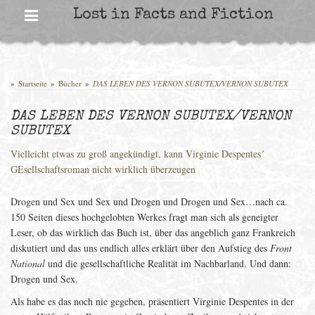
Skip
Lost in Facts and Fiction
to
content
»
Startseite
»
Bücher
»
DAS LEBEN DES VERNON SUBUTEX/VERNON SUBUTEX
DAS LEBEN DES VERNON SUBUTEX/VERNON
SUBUTEX
Vielleicht etwas zu groß angekündigt, kann Virginie Despentes´
GEsellschaftsroman nicht wirklich überzeugen
Drogen und Sex und Sex und Drogen und Drogen und Sex…nach ca.
150 Seiten dieses hochgelobten Werkes fragt man sich als geneigter
Leser, ob das wirklich das Buch ist, über das angeblich ganz Frankreich
diskutiert und das uns endlich alles erklärt über den Aufstieg des
Front
National
und die gesellschaftliche Realität im Nachbarland. Und dann:
Drogen und Sex.
Als habe es das noch nie gegeben, präsentiert Virginie Despentes in der