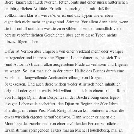
Biere, knarrender Lederwesten, fetter Joints und einer unerschütterlichen
antibürgerlichen Attitüde. Er teilt uns auch gleich mit, daß ihm
vollkommen klar ist, wie
retro
er ist und daß Typen wie er eben
eigentlich nicht mehr angesagt sind. Stimmt. Vor allem dann nicht, wenn
sie in Tonfall und dem was sie zu erzählen haben den unendlich vielen
bereits veröffentlichten Geschichten über genau diese Typen nichts
hinzuzufügen haben.
Dafür ist Vernon aber umgeben von einer Vielzahl mehr oder weniger
aufregender und interessanter Figuren. Leider dauert es, bis sich Text
(und Autorin?) trauen, allzu ausgetretene Pfade zu verlassen und Eigenes
zu wagen. So liest man sich in der ersten Hälfte des Buches durch eine
zunehmend langweilende Aneinanderreihung von Drogen- und
Sexexzessen. Und auch diese wirken weder stilistisch noch inhaltlich
originell oder gar innovativ. Mal wähnt man sich in einem frühen Roman
von Philippe Djian, dem Despentes in der Beschreibung eines leger-
lässigen Lebensstils nacheifert, den Djian zu Beginn der 80er Jahre
allerdings mit einer Post-Punk-Resignation zu kombinieren wusste, die
etwas wirklich eigenes heraufbeschwor. Dann wieder erinnern die
Monologe des zunehmend von einer erzählenden Person zur nächsten
Erzählstimme springenden Textes mal an Michel Houellebecq, mal an