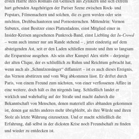
ersten Hälfte ihres Romans ein Gemisch aus Zynikern und sich extrem
hart gebenden Angehörigen der Pariser Szene zwischen Rock- und
Popstars, Filmemachern und solchen, die es gern werden oder sein
möchten, Drehbuchautoren und Pornosternchen. Mittendrin: Vernon
Subutex, einst Besitzer eines Plattenladens, einst Mitglied einer in
Insider-Kreisen angesehenen Punkrock-Band, einst Liebling der
In-Crowd
– wenn auch immer nur am Rande stehend – , jetzt eindeutig auf dem
absteigenden Ast, seit er den Laden schließen musste und ihm so langsam
die Ersparnisse ausgehen. Als sein alter Kumpel Alex stirbt – derjenige
der alten Clique, der es schließlich zu Ruhm und Reichtum gebracht hat,
wenn auch als „Schnulzensänger“ diffamiert – ist es auch dieses Ereignis,
das Vernon abstürzen und vom Weg abkommen lässt. Er driftet durch
Paris, von einem Freund zum nächsten, von einer verflossenen Affäre in
eine weitere, doch hält es ihn nirgends lang. Schließlich landet er
wirklich und wahrhaftig auf der Straße und macht dadurch die
Bekanntschaft von Menschen, denen materiell alles abhanden gekommen
ist, denen gar nichts anderes mehr übrigbleibt, als ihre Würde und ihren
Stolz als letzte Währung einzusetzen. Und er macht schließlich die
Erfahrung, daß selbst in der dicksten Krise noch Freundschaft zu finden
und wieder zu entdecken ist.