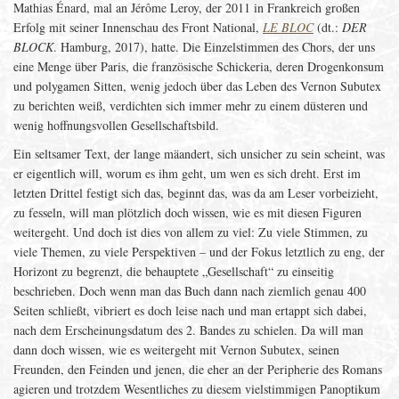
Mathias Énard, mal an Jérôme Leroy, der 2011 in Frankreich großen
Erfolg mit seiner Innenschau des Front National,
LE BLOC
(dt.:
DER
BLOCK
. Hamburg, 2017), hatte. Die Einzelstimmen des Chors, der uns
eine Menge über Paris, die französische Schickeria, deren Drogenkonsum
und polygamen Sitten, wenig jedoch über das Leben des Vernon Subutex
zu berichten weiß, verdichten sich immer mehr zu einem düsteren und
wenig hoffnungsvollen Gesellschaftsbild.
Ein seltsamer Text, der lange mäandert, sich unsicher zu sein scheint, was
er eigentlich will, worum es ihm geht, um wen es sich dreht. Erst im
letzten Drittel festigt sich das, beginnt das, was da am Leser vorbeizieht,
zu fesseln, will man plötzlich doch wissen, wie es mit diesen Figuren
weitergeht. Und doch ist dies von allem zu viel: Zu viele Stimmen, zu
viele Themen, zu viele Perspektiven – und der Fokus letztlich zu eng, der
Horizont zu begrenzt, die behauptete „Gesellschaft“ zu einseitig
beschrieben. Doch wenn man das Buch dann nach ziemlich genau 400
Seiten schließt, vibriert es doch leise nach und man ertappt sich dabei,
nach dem Erscheinungsdatum des 2. Bandes zu schielen. Da will man
dann doch wissen, wie es weitergeht mit Vernon Subutex, seinen
Freunden, den Feinden und jenen, die eher an der Peripherie des Romans
agieren und trotzdem Wesentliches zu diesem vielstimmigen Panoptikum