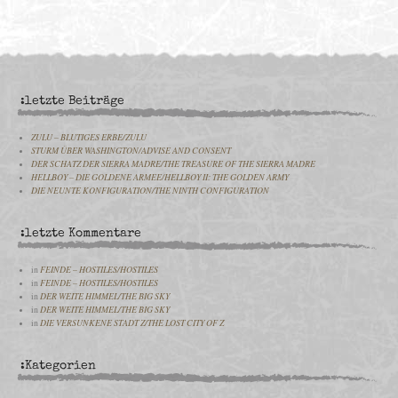
:letzte Beiträge
ZULU – BLUTIGES ERBE/ZULU
STURM ÜBER WASHINGTON/ADVISE AND CONSENT
DER SCHATZ DER SIERRA MADRE/THE TREASURE OF THE SIERRA MADRE
HELLBOY – DIE GOLDENE ARMEE/HELLBOY II: THE GOLDEN ARMY
DIE NEUNTE KONFIGURATION/THE NINTH CONFIGURATION
:letzte Kommentare
in
FEINDE – HOSTILES/HOSTILES
in
FEINDE – HOSTILES/HOSTILES
in
DER WEITE HIMMEL/THE BIG SKY
in
DER WEITE HIMMEL/THE BIG SKY
in
DIE VERSUNKENE STADT Z/THE LOST CITY OF Z
:Kategorien