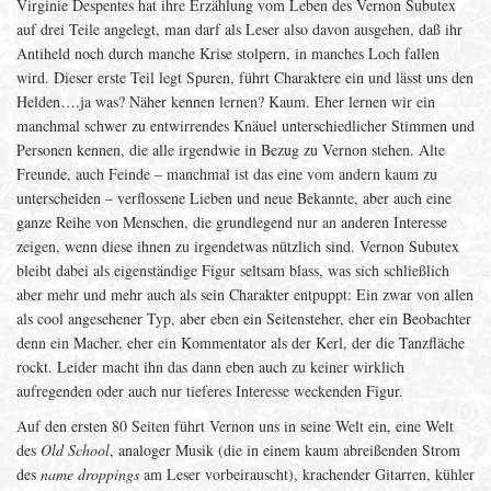
Virginie Despentes hat ihre Erzählung vom Leben des Vernon Subutex
auf drei Teile angelegt, man darf als Leser also davon ausgehen, daß ihr
Antiheld noch durch manche Krise stolpern, in manches Loch fallen
wird. Dieser erste Teil legt Spuren, führt Charaktere ein und lässt uns den
Helden….ja was? Näher kennen lernen? Kaum. Eher lernen wir ein
manchmal schwer zu entwirrendes Knäuel unterschiedlicher Stimmen und
Personen kennen, die alle irgendwie in Bezug zu Vernon stehen. Alte
Freunde, auch Feinde – manchmal ist das eine vom andern kaum zu
unterscheiden – verflossene Lieben und neue Bekannte, aber auch eine
ganze Reihe von Menschen, die grundlegend nur an anderen Interesse
zeigen, wenn diese ihnen zu irgendetwas nützlich sind. Vernon Subutex
bleibt dabei als eigenständige Figur seltsam blass, was sich schließlich
aber mehr und mehr auch als sein Charakter entpuppt: Ein zwar von allen
als cool angesehener Typ, aber eben ein Seitensteher, eher ein Beobachter
denn ein Macher, eher ein Kommentator als der Kerl, der die Tanzfläche
rockt. Leider macht ihn das dann eben auch zu keiner wirklich
aufregenden oder auch nur tieferes Interesse weckenden Figur.
Auf den ersten 80 Seiten führt Vernon uns in seine Welt ein, eine Welt
des
Old School
, analoger Musik (die in einem kaum abreißenden Strom
des
name droppings
am Leser vorbeirauscht), krachender Gitarren, kühler