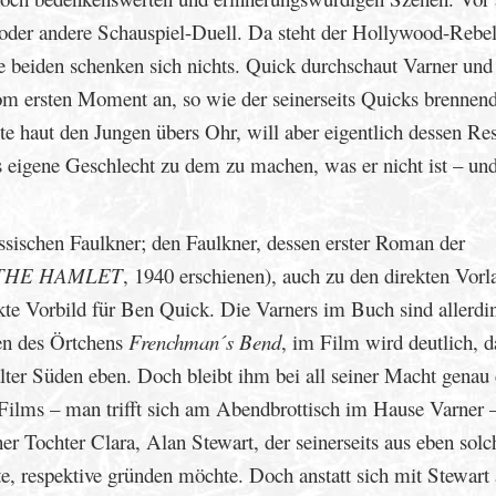
 oder andere Schauspiel-Duell. Da steht der Hollywood-Rebel
e beiden schenken sich nichts. Quick durchschaut Varner und
m ersten Moment an, so wie der seinerseits Quicks brennen
te haut den Jungen übers Ohr, will aber eigentlich dessen Re
eigene Geschlecht zu dem zu machen, was er nicht ist – un
sischen Faulkner; den Faulkner, dessen erster Roman der
THE HAMLET
, 1940 erschienen), auch zu den direkten Vorl
ekte Vorbild für Ben Quick. Die Varners im Buch sind allerdi
ren des Örtchens
Frenchman´s Bend
, im Film wird deutlich, d
lter Süden eben. Doch bleibt ihm bei all seiner Macht genau 
 Films – man trifft sich am Abendbrottisch im Hause Varner 
er Tochter Clara, Alan Stewart, der seinerseits aus eben solc
e, respektive gründen möchte. Doch anstatt sich mit Stewart 