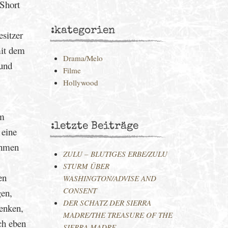
 Short
:kategorien
sitzer
mit dem
Drama/Melo
 und
Filme
Hollywood
im
:letzte Beiträge
 eine
ahmen
ZULU – BLUTIGES ERBE/ZULU
STURM ÜBER
en
WASHINGTON/ADVISE AND
CONSENT
gen,
DER SCHATZ DER SIERRA
enken,
MADRE/THE TREASURE OF THE
ch eben
SIERRA MADRE