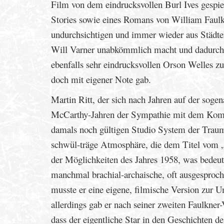
Film von dem eindrucksvollen Burl Ives gespie
Stories sowie eines Romans von William Faul
undurchsichtigen und immer wieder aus Städte
Will Varner unabkömmlich macht und dadurch in
ebenfalls sehr eindrucksvollen Orson Welles zu 
doch mit eigener Note gab.
Martin Ritt, der sich nach Jahren auf der sog
McCarthy-Jahren der Sympathie mit dem Komm
damals noch gültigen Studio System der Traum
schwül-träge Atmosphäre, die dem Titel vom 
der Möglichkeiten des Jahres 1958, was bedeute
manchmal brachial-archaische, oft ausgesproche
musste er eine eigene, filmische Version zur U
allerdings gab er nach seiner zweiten Faulkner
dass der eigentliche Star in den Geschichten d