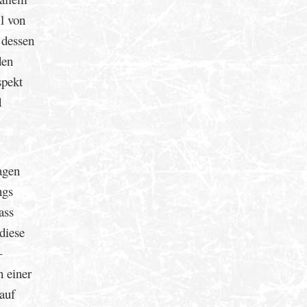
l von
 dessen
den
spekt
d
agen
ngs
ass
diese
–
h einer
auf