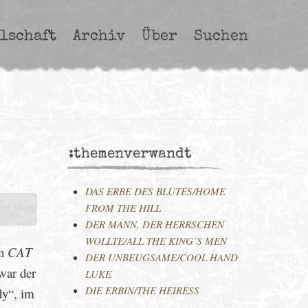
lschaft
Archiv
Über
Suchen
:themenverwandt
DAS ERBE DES BLUTES/HOME
FROM THE HILL
DER MANN, DER HERRSCHEN
WOLLTE/ALL THE KING`S MEN
In
CAT
DER UNBEUGSAME/COOL HAND
war der
LUKE
DIE ERBIN/THE HEIRESS
dy“, im