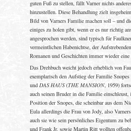
guten Fuß zu stellen, fällt Varner nichts ander
hinzustellen. Diese Behandlung zielt insgeheim
Bild von Varners Familie machen soll – und dies
einiges zu holen gibt, wenn er es nur richtig a
angesprochen werden, sind typisch für Faulkn
vermeintlichen Habenichtse, der Aufstrebenden
Romanen und Geschichten immer wieder eine Ro
Das Drehbuch weicht jedoch erheblich von Fau
exemplarisch den Aufstieg der Familie Snopes 
und
DAS HAUS
(
THE MANSION
, 1959) for
auch seinen Bruder in die Familie einschleust, 
Position der Snopes, die scheinbar aus dem Nich
Eula allerdings die Frau von Jody, also Varners
auch sie wie sein persönliches Eigentum zu be
und Frank Jr. sowie Martin Ritt wollten offen