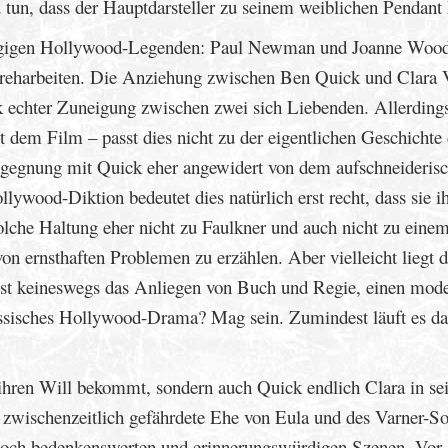
u tun, dass der Hauptdarsteller zu seinem weiblichen Pendant 
gängigen Hollywood-Legenden: Paul Newman und Joanne Woo
n Dreharbeiten. Die Anziehung zwischen Ben Quick und Clara 
ck echter Zuneigung zwischen zwei sich Liebenden. Allerding
t dem Film – passt dies nicht zu der eigentlichen Geschichte
Begegnung mit Quick eher angewidert von dem aufschneideris
llywood-Diktion bedeutet dies natürlich erst recht, dass sie i
 solche Haltung eher nicht zu Faulkner und auch nicht zu eine
on ernsthaften Problemen zu erzählen. Aber vielleicht liegt d
 ist keineswegs das Anliegen von Buch und Regie, einen mod
lassisches Hollywood-Drama? Mag sein. Zumindest läuft es da
 ihren Will bekommt, sondern auch Quick endlich Clara in se
 zwischenzeitlich gefährdete Ehe von Eula und des Varner-S
n doch bedenkenswerten und erinnerungswürdigen Szenen. Vor