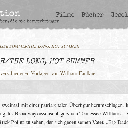
ction
Filme
Bücher
Gesel
ften, die sie hervorbringen
EISSE SOMMER/THE LONG, HOT SUMMER
R/THE LONG, HOT SUMMER
 verschiedenen Vorlagen von William Faulkner
zweimal mit einer patriarchalen Überfigur herumschlagen. 
ung des Broadwaykassenschlagers von Tennessee Williams – 
Brick Pollitt zu sehen, der sich gegen seinen Vater, „Big Dad