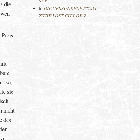
SKY
s die
in
DIE VERSUNKENE STADT
 wen
Z/THE LOST CITY OF Z
 Preis
h
mit
rbare
nt so,
ie sie
isch
h nicht
e des
der
 zu