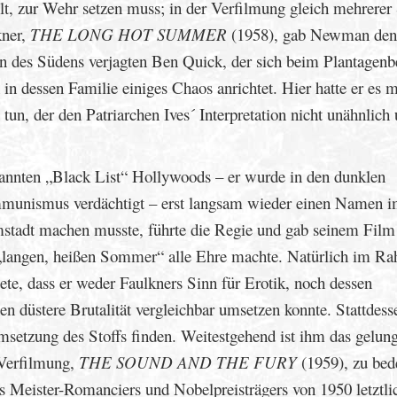
lt, zur Wehr setzen muss; in der Verfilmung gleich mehrerer
kner,
THE LONG HOT SUMMER
(1958), gab Newman den
n des Südens verjagten Ben Quick, der sich beim Plantagenbe
 dessen Familie einiges Chaos anrichtet. Hier hatte er es 
tun, der den Patriarchen Ives´ Interpretation nicht unähnlich
enannten „Black List“ Hollywoods – er wurde in den dunklen
unismus verdächtigt – erst langsam wieder einen Namen 
stadt machen musste, führte die Regie und gab seinem Film
„langen, heißen Sommer“ alle Ehre machte. Natürlich im R
te, dass er weder Faulkners Sinn für Erotik, noch dessen
n düstere Brutalität vergleichbar umsetzen konnte. Stattdess
msetzung des Stoffs finden. Weitestgehend ist ihm das gelun
-Verfilmung,
THE SOUND AND THE FURY
(1959), zu bed
es Meister-Romanciers und Nobelpreisträgers von 1950 letztli