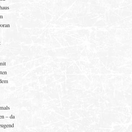
chaus
hm
voran
t
mit
ten
 dem
amals
n – da
zeugend