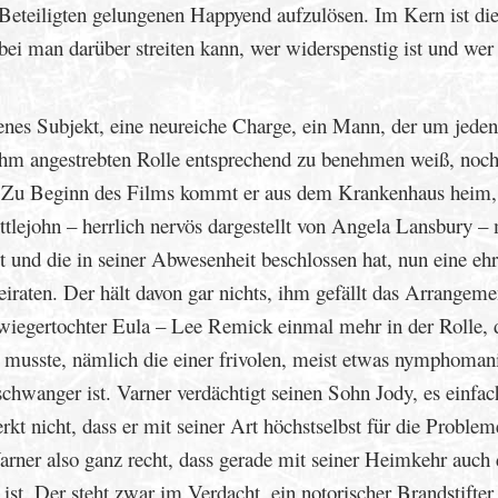
 Beteiligten gelungenen Happyend aufzulösen. Im Kern ist die
i man darüber streiten kann, wer widerspenstig ist und wer
enes Subjekt, eine neureiche Charge, ein Mann, der um jeden
n ihm angestrebten Rolle entsprechend zu benehmen weiß, noc
nen. Zu Beginn des Films kommt er aus dem Krankenhaus heim,
ttlejohn – herrlich nervös dargestellt von Angela Lansbury – 
et und die in seiner Abwesenheit beschlossen hat, nun eine eh
eiraten. Der hält davon gar nichts, ihm gefällt das Arrangeme
hwiegertochter Eula – Lee Remick einmal mehr in der Rolle, d
 musste, nämlich die einer frivolen, meist etwas nymphoman
hwanger ist. Varner verdächtigt seinen Sohn Jody, es einfac
erkt nicht, dass er mit seiner Art höchstselbst für die Problem
rner also ganz recht, dass gerade mit seiner Heimkehr auch 
st. Der steht zwar im Verdacht, ein notorischer Brandstifter