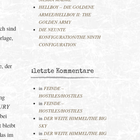
HELLBOY – DIE GOLDENE
ARMEE/HELLBOY II: THE
GOLDEN ARMY
ch sind
DIE NEUNTE
rlage,
KONFIGURATION/THE NINTH
CONFIGURATION
e, der
:letzte Kommentare
in
FEINDE –
HOSTILES/HOSTILES
ng
in
FEINDE –
URY
HOSTILES/HOSTILES
bei
in
DER WEITE HIMMEL/THE BIG
 bleibt
SKY
in
DER WEITE HIMMEL/THE BIG
das im