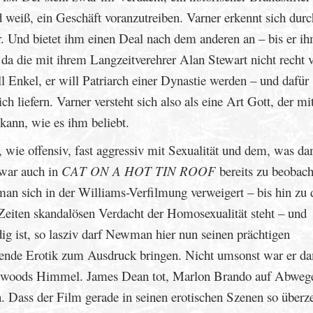
nd weiß, ein Geschäft voranzutreiben. Varner erkennt sich dur
. Und bietet ihm einen Deal nach dem anderen an – bis er i
t, da die mit ihrem Langzeitverehrer Alan Stewart nicht recht 
ll Enkel, er will Patriarch einer Dynastie werden – und dafür
 liefern. Varner versteht sich also als eine Art Gott, der mi
kann, wie es ihm beliebt.
, wie offensiv, fast aggressiv mit Sexualität und dem, was da
war auch in
CAT ON A HOT TIN ROOF
bereits zu beobach
wman sich in der Williams-Verfilmung verweigert – bis hin zu
Zeiten skandalösen Verdacht der Homosexualität steht – und
dig ist, so lasziv darf Newman hier nun seinen prächtigen
nende Erotik zum Ausdruck bringen. Nicht umsonst war er d
woods Himmel. James Dean tot, Marlon Brando auf Abwege
. Dass der Film gerade in seinen erotischen Szenen so über