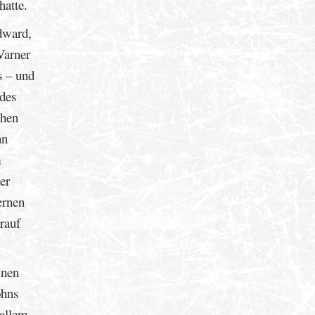
hatte.
dward,
Varner
s – und
 des
chen
hn
m
er
ernen
rauf
inen
ohns
 allem