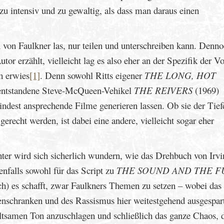
, zu intensiv und zu gewaltig, als dass man daraus einen
 von Faulkner las, nur teilen und unterschreiben kann. Denno
or erzählt, vielleicht lag es also eher an der Spezifik der Vo
h erwies
[1]
. Denn sowohl Ritts eigener
THE LONG, HOT
er entstandene Steve-McQueen-Vehikel
THE REIVERS
(1969)
ndest ansprechende Filme generieren lassen. Ob sie der Tief
erecht werden, ist dabei eine andere, vielleicht sogar eher
hter wird sich sicherlich wundern, wie das Drehbuch von Irvi
enfalls sowohl für das Script zu
THE SOUND AND THE F
ch) es schafft, zwar Faulkners Themen zu setzen – wobei das 
schranken und des Rassismus hier weitestgehend ausgespart
haltsamen Ton anzuschlagen und schließlich das ganze Chaos, 