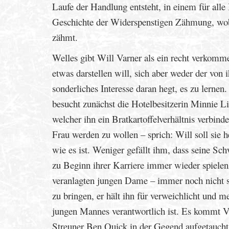
Laufe der Handlung entsteht, in einem für alle
Geschichte der Widerspenstigen Zähmung, wobe
zähmt.
Welles gibt Will Varner als ein recht verkomm
etwas darstellen will, sich aber weder der vo
sonderliches Interesse daran hegt, es zu ler
besucht zunächst die Hotelbesitzerin Minnie Li
welcher ihn ein Bratkartoffelverhältnis verbind
Frau werden zu wollen – sprich: Will soll sie h
wie es ist. Weniger gefällt ihm, dass seine Sc
zu Beginn ihrer Karriere immer wieder spielen
veranlagten jungen Dame – immer noch nicht sc
zu bringen, er hält ihn für verweichlicht und m
jungen Mannes verantwortlich ist. Es kommt Va
Streuner Ben Quick in der Gegend aufgetaucht i