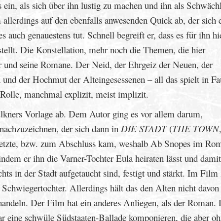
es ein, als sich über ihn lustig zu machen und ihn als Schwäch
 allerdings auf den ebenfalls anwesenden Quick ab, der sich 
 auch genauestens tut. Schnell begreift er, dass es für ihn hi
nstellt. Die Konstellation, mehr noch die Themen, die hier
er und seine Romane. Der Neid, der Ehrgeiz der Neuen, der
 und der Hochmut der Alteingesessenen – all das spielt in Fa
lle, manchmal explizit, meist implizit.
lkners Vorlage ab. Dem Autor ging es vor allem darum,
nachzuzeichnen, der sich dann in
DIE STADT
(
THE TOWN
tsetzte, bzw. zum Abschluss kam, weshalb Ab Snopes im Ro
indem er ihn die Varner-Tochter Eula heiraten lässt und damit
ts in der Stadt aufgetaucht sind, festigt und stärkt. Im Film 
 Schwiegertochter. Allerdings hält das den Alten nicht davon
handeln. Der Film hat ein anderes Anliegen, als der Roman. 
bar eine schwüle Südstaaten-Ballade komponieren, die aber oh