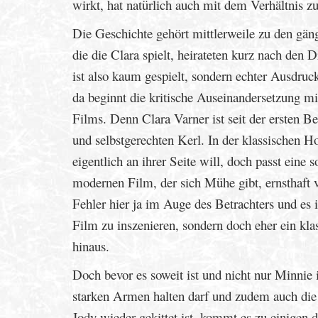
wirkt, hat natürlich auch mit dem Verhältnis z
Die Geschichte gehört mittlerweile zu den 
die die Clara spielt, heirateten kurz nach de
ist also kaum gespielt, sondern echter Ausdru
da beginnt die kritische Auseinandersetzung mi
Films. Denn Clara Varner ist seit der ersten 
und selbstgerechten Kerl. In der klassischen Ho
eigentlich an ihrer Seite will, doch passt eine
modernen Film, der sich Mühe gibt, ernsthaft v
Fehler hier ja im Auge des Betrachters und es
Film zu inszenieren, sondern doch eher ein k
hinaus.
Doch bevor es soweit ist und nicht nur Minnie
starken Armen halten darf und zudem auch die
Jody wieder gekittet ist, kommt es zu einige