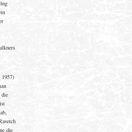
ling
ein
er
ulkners
, 1957)
man
 die
ist
 ab,
Ravetch
ne die