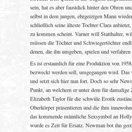
sein, hat es aber faustdick hinter den Ohren u
selbst in dem jungen, ehrgeizigen Mann wieder
schließlich seine älteste Tochter Clara anbiete
zu kommen scheint. Varner will Statthalter, wi
müssen die Töchter und Schwiegertöchter endlich
denen, die ihn umgeben, spielen und verfahren 
Es ist erstaunlich für eine Produktion von 1958
bezweckt werden soll, umgegangen wird. Das 
und setzt sich hier nun fort. Doch so sehr Ne
Punkt, an welchem er unter dem für damalige 
Elizabeth Taylor für die schwüle Erotik zustän
Oberkörper präsentieren und die ihm innewoh
das kommende männliche Sexsymbol an Holly
wurde es Zeit für Ersatz. Newman bot ihn gern