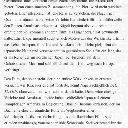
Geschichte, oder vielleicht besser Nicht-Geschichte, die Kracht hier
bietet. Denn einen inneren Zusammenhang, ein Plot, wird nicht wirklich
geboten. Eher allegorisch ist jene Reise zu verstehen, die Nägeli gen
Osten unternimmt, wo er seine Verlobte Ida wiedertrifft, die mittlerweile
den Reizen Amakasus erlegen ist. Nägeli beginnt also zu drehen und
dreht einen vollkommen anderen Film, als Hugenberg einst gewünscht
hatte. Eher Experimentell sucht er sich Motive aus der Wirklichkeit, filmt
das Leben in Japan, filmt Ida und Amakasu beim Liebespiel, filmt die
japanische Natur und verschwindet in gekränktem Stolz für ein Jahr, das
er als Reisender im nördlichen Japan, bei Fischern auf dem
Ochotskischen Meer und schließlich auf dem Heimweg nach Europa
verbringt.
Den Film, der so entsteht, der eine äußere Wirklichkeit zu erretten
versucht, wie Kracauer es einst forderte, nennt Nägeli schließlich
DIE
TOTEN
, ohne zu ahnen, wie recht er damit hatte. Denn seine einstige
Verlobte und Amakasu – beide haben schließlich Japan auf einem
Dampfer gen Amerika in Begleitung Charlie Chaplins verlassen, der im
Buch eine eher unrühmliche Rolle als Wegbereiter einer
kulturimperialistischen Verbreitung des amerikanischen Films spielt –
erleiden unabhängig voneinander üble Schicksale. Stellvertretend für die