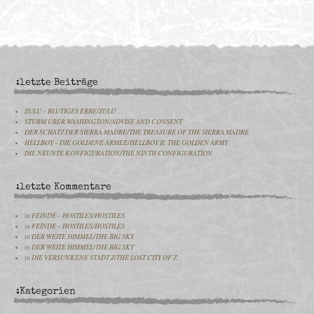
:letzte Beiträge
ZULU – BLUTIGES ERBE/ZULU
STURM ÜBER WASHINGTON/ADVISE AND CONSENT
DER SCHATZ DER SIERRA MADRE/THE TREASURE OF THE SIERRA MADRE
HELLBOY – DIE GOLDENE ARMEE/HELLBOY II: THE GOLDEN ARMY
DIE NEUNTE KONFIGURATION/THE NINTH CONFIGURATION
:letzte Kommentare
in
FEINDE – HOSTILES/HOSTILES
in
FEINDE – HOSTILES/HOSTILES
in
DER WEITE HIMMEL/THE BIG SKY
in
DER WEITE HIMMEL/THE BIG SKY
in
DIE VERSUNKENE STADT Z/THE LOST CITY OF Z
:Kategorien