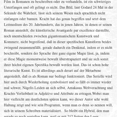
Film in Romanen zu beschreiben oder zu verhandeln, ist ein schwieriges
Unterfangen und oft gelingt es nicht. Das Bild, laut Godard 24 Mal in der
Sekunde die Wahrheit, lässt sich seinem Wesen nach sprachlich nicht
einfangen oder bannen. Kracht hat das genau begriffen und setzt dem
Leitmedium des 20. Jahrhunderts, das in jenen Jahren, in denen er seinen
Roman ansiedelt, die künstlerische Avantgarde par excellence darstellte,
noch unentschieden zwischen gigantomanischem Kunstwerk und
Kommerz, nicht begreifend, daß in dieser spezifischen Kunstform beides
zwingend zusammenfällt, gerade dadurch ein Denkmal, indem er es nicht
beschreibt, sondern der Sprache ihre ganz eigene Magie lässt, ja, indem
er diese Magie momentweise bewußt überstrapaziert und sie sich somit
ihrer höchst eigenen Spezifika bewußt werden lässt. Das ist schon hohe
literarische Kunst. Es ist allerdings auch derart auf der Metaebene
angesiedelt, daß es als Roman nur bedingt funktioniert. Das Serielle wird
hier auch durch Wiederholung symbolisiert und so fällt es immer wieder
mal schwer, Nägelis Leiden an sich selbst, Amakasus Weltverachtung und
Krachts Verliebtheit in Adjektive und Attribute zu ertragen.Wobei man
hier vielleicht am deutlichsten spüren kann, wo dieser Autor sehr wohl
Haltung zeigt und wie sein Programm, wenn man es denn so nennen will,
sich in seinem Schreiben materialisiert. So bleibt ein Hybrid, den man
gerade so noch genießen kann, weil er mit 212 Seiten den Leser