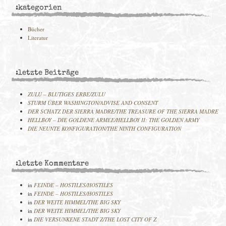
:kategorien
Bücher
Literatur
:letzte Beiträge
ZULU – BLUTIGES ERBE/ZULU
STURM ÜBER WASHINGTON/ADVISE AND CONSENT
DER SCHATZ DER SIERRA MADRE/THE TREASURE OF THE SIERRA MADRE
HELLBOY – DIE GOLDENE ARMEE/HELLBOY II: THE GOLDEN ARMY
DIE NEUNTE KONFIGURATION/THE NINTH CONFIGURATION
:letzte Kommentare
in
FEINDE – HOSTILES/HOSTILES
in
FEINDE – HOSTILES/HOSTILES
in
DER WEITE HIMMEL/THE BIG SKY
in
DER WEITE HIMMEL/THE BIG SKY
in
DIE VERSUNKENE STADT Z/THE LOST CITY OF Z