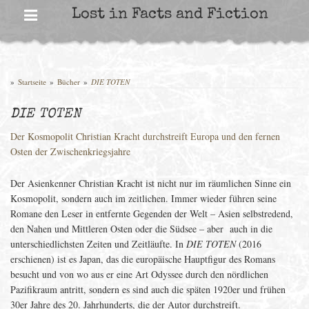
Skip
Lost in Facts and Fiction
to
content
»
Startseite
»
Bücher
»
DIE TOTEN
DIE TOTEN
Der Kosmopolit Christian Kracht durchstreift Europa und den fernen
Osten der Zwischenkriegsjahre
Der Asienkenner Christian Kracht ist nicht nur im räumlichen Sinne ein
Kosmopolit, sondern auch im zeitlichen. Immer wieder führen seine
Romane den Leser in entfernte Gegenden der Welt – Asien selbstredend,
den Nahen und Mittleren Osten oder die Südsee – aber auch in die
unterschiedlichsten Zeiten und Zeitläufte. In
DIE TOTEN
(2016
erschienen) ist es Japan, das die europäische Hauptfigur des Romans
besucht und von wo aus er eine Art Odyssee durch den nördlichen
Pazifikraum antritt, sondern es sind auch die späten 1920er und frühen
30er Jahre des 20. Jahrhunderts, die der Autor durchstreift.