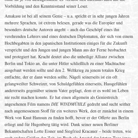
Vorbildung und den Kenntnisstand seiner Leser.
Amakasu ist bei all seinem Genie – u.a. spricht er in sehr jungen Jahren
mehrere Sprachen, ist extrem belesen, gerade was die Europäer und
besonders deutsche Autoren angeht – auch das Geschöpf eines ihn
verehrenden Lehrers und eines deutschen Diplomaten, der sich von einem
Hochbegabten in den japanischen Institutionen einiges für die Zukunft
verspricht und den Jungen und jungen Mann aus der Ferne beobachtet
und protegiert hat. Kracht deutet also die unheilige Allianz zwischen
Berlin und Tokio an, die unter Hitler schließlich zu einer Machtachse
ausgebaut werden sollte und den 2. Weltkrieg zu jenem totalen Krieg
entfachte, der er dann werden sollte. Nägeli seinerseits ist ein oft
gelangweilter Schweizer, von Schuldgefühlen einerseits, Hassgefühlen
andererseits gegenüber seinem Vater geplagt, dem er es wohl im Leben
nie recht machen konnte. Er hat einen allgemein als Geniestreich
angesehenen Film namens
DIE WINDMÜHLE
gedreht und sucht seither
nach angemessenem Stoff für ein weiteres Werk, den er zunächst in einem
Werk von Knut Hamsun zu finden hofft, bevor er der Offerte aus Berlin
erliegt und für Hugenberg tätig wird. Dank seiner neuen Berliner
Bekanntschaften Lotte Eisner und Siegfried Kracauer – beide treten, wie
auch andere Größen der Zeit, im Buch als Apostel der letzten Tage jenes