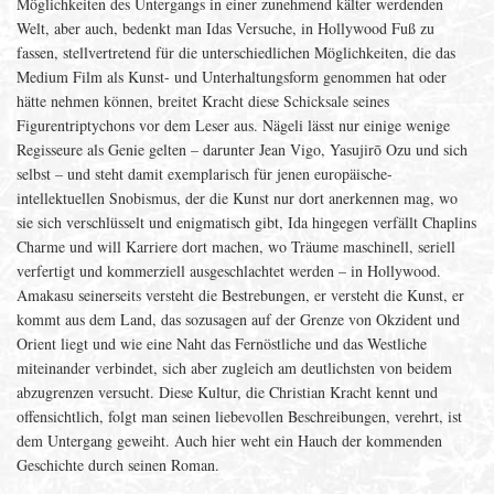
Möglichkeiten des Untergangs in einer zunehmend kälter werdenden
Welt, aber auch, bedenkt man Idas Versuche, in Hollywood Fuß zu
fassen, stellvertretend für die unterschiedlichen Möglichkeiten, die das
Medium Film als Kunst- und Unterhaltungsform genommen hat oder
hätte nehmen können, breitet Kracht diese Schicksale seines
Figurentriptychons vor dem Leser aus. Nägeli lässt nur einige wenige
Regisseure als Genie gelten – darunter Jean Vigo, Yasujirō Ozu und sich
selbst – und steht damit exemplarisch für jenen europäische-
intellektuellen Snobismus, der die Kunst nur dort anerkennen mag, wo
sie sich verschlüsselt und enigmatisch gibt, Ida hingegen verfällt Chaplins
Charme und will Karriere dort machen, wo Träume maschinell, seriell
verfertigt und kommerziell ausgeschlachtet werden – in Hollywood.
Amakasu seinerseits versteht die Bestrebungen, er versteht die Kunst, er
kommt aus dem Land, das sozusagen auf der Grenze von Okzident und
Orient liegt und wie eine Naht das Fernöstliche und das Westliche
miteinander verbindet, sich aber zugleich am deutlichsten von beidem
abzugrenzen versucht. Diese Kultur, die Christian Kracht kennt und
offensichtlich, folgt man seinen liebevollen Beschreibungen, verehrt, ist
dem Untergang geweiht. Auch hier weht ein Hauch der kommenden
Geschichte durch seinen Roman.