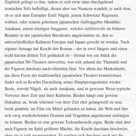
Zugleich gelingt es ihm, indem er sich zwar eines durchgehend
ironischen Stils befleißigt, diesen aber um Nuancen wandelt, je nach dem,
ob er sich dem Europäer Emil Nägeli, jenem Schweizer Regisseur,
widmet, oder seinem geheimen japanischen Auftraggeber Masahiko
Amakasu, einem einstigen Junggenie, welches mittlerweile als höherer
Beamter in der japanischen Bürokratie angekommen ist, den so
unterschiedlichen Kulturen Europas und Japans gerecht zu werden. Nach
eigener Aussage hat Kracht den Roman – der in zwei längere und einen
recht kurzen dritten Teil gestückelt ist – formal wie ein Stück des
japanischen Nō-Theaters entworfen, was sich anhand der Thematik und
der Figuren durchaus nachvollziehen lässt. Vor allem das Maskenhafte,
das diese Form des traditionellen japanischen Theaters kennzeichnet,
findet sich in Krachts Darstellung seiner Hauptprotagonisten wieder.
Beide, sowohl Nägeli, als auch Amakasu, sind in gewisser Weise typische
Vertreter ihrer Zeit und ihrer Kulturen. Beiden hängt eine gewisse
Dekadenz an, beide scheinen von ihrer Zeit eher gelangweilt zu sein,
beide glauben, im Film ein Mittel gefunden zu haben, die Welt und ihre
sich ewig wiederholenden Dramen und Tragödien angemessen einfangen
zu können. Beiden ist eine gewisse Todessehnsucht eigen. Beide sind aber
auch Figuren im Spiel größerer Mächte, die Kracht durchaus beschwört,
ohne sie je voll auszugestalten. Er verlässt sich durchaus auch auf die