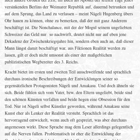
versinkenden Berlins der Weimarer Republik auf, dauernd betrunken und
auf dem Sprung, das Land zu verlassen – meint Nägeli Hugenberg übers
Ohr hauen zu können, ohne zu bemerken, daß der mit ganz Anderem
beschäftigt ist. Die Nonchalance, mit der der Mogul seinem ungeliebten
Schweizer das Geld nur so nachwirft, deutet nicht nur auf eben jene
Dekadenz der Zwischenkriegsjahre hin, sondern eben auch an, daß dieser
Mann längst damit beschäftigt war, aus Fiktionen Realität werden zu
lassen, gilt er doch nicht umsonst als einer der maßgeblichen
publizistischen Wegbereiter des 3. Reichs.
Kracht bietet im ersten und zweiten Teil ausschweifende und sprachlich
durchaus ironische Beschreibungen der Entwicklungen seiner so
gegensätzlichen Protagonisten Nägeli und Amakasu. Und doch ähneln sie
sich. Beide fühlen sich vom Vater, bzw. den Eltern ungeliebt, beide sind
den schönen Künsten verfallen und beide hegen eine Obsession für den
Tod. Nur ist Nägeli selbst Künstler geworden, während Amakasu seine
Kunst eher als Lenker der Realität versteht. Sprachlich ist das
hervorragend entwickelt, wenn auch oft gespreizt, was aber durchaus
angemessen wirkt. Diese Sprache mag dem Leser allerdings gelegentlich
auf die Nerven fallen. Problematisch ist eher die Entwicklung der