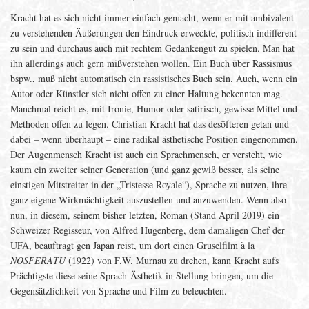
Kracht hat es sich nicht immer einfach gemacht, wenn er mit ambivalent
zu verstehenden Äußerungen den Eindruck erweckte, politisch indifferent
zu sein und durchaus auch mit rechtem Gedankengut zu spielen. Man hat
ihn allerdings auch gern mißverstehen wollen. Ein Buch über Rassismus
bspw., muß nicht automatisch ein rassistisches Buch sein. Auch, wenn ein
Autor oder Künstler sich nicht offen zu einer Haltung bekennten mag.
Manchmal reicht es, mit Ironie, Humor oder satirisch, gewisse Mittel und
Methoden offen zu legen. Christian Kracht hat das desöfteren getan und
dabei – wenn überhaupt – eine radikal ästhetische Position eingenommen.
Der Augenmensch Kracht ist auch ein Sprachmensch, er versteht, wie
kaum ein zweiter seiner Generation (und ganz gewiß besser, als seine
einstigen Mitstreiter in der „Tristesse Royale“), Sprache zu nutzen, ihre
ganz eigene Wirkmächtigkeit auszustellen und anzuwenden. Wenn also
nun, in diesem, seinem bisher letzten, Roman (Stand April 2019) ein
Schweizer Regisseur, von Alfred Hugenberg, dem damaligen Chef der
UFA, beauftragt gen Japan reist, um dort einen Gruselfilm à la
NOSFERATU
(1922) von F.W. Murnau zu drehen, kann Kracht aufs
Prächtigste diese seine Sprach-Ästhetik in Stellung bringen, um die
Gegensätzlichkeit von Sprache und Film zu beleuchten.