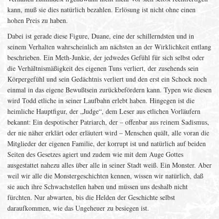
kann, muß sie dies natürlich bezahlen. Erlösung ist nicht ohne einen
hohen Preis zu haben.
Dabei ist gerade diese Figure, Duane, eine der schillerndsten und in
seinem Verhalten wahrscheinlich am nächsten an der Wirklichkeit entlang
beschrieben. Ein Meth-Junkie, der jedwedes Gefühl für sich selbst oder
die Verhältnismäßigkeit des eigenen Tuns verliert, der zusehends sein
Körpergefühl und sein Gedächtnis verliert und den erst ein Schock noch
einmal in das eigene Bewußtsein zurückbefördern kann. Typen wie diesen
wird Todd etliche in seiner Laufbahn erlebt haben. Hingegen ist die
heimliche Hauptfigur, der „Judge“, dem Leser aus etlichen Vorläufern
bekannt: Ein despotischer Patriarch, der – offenbar aus reinem Sadismus,
der nie näher erklärt oder erläutert wird – Menschen quält, alle voran die
Mitglieder der eigenen Familie, der korrupt ist und natürlich auf beiden
Seiten des Gesetzes agiert und zudem wie mit dem Auge Gottes
ausgestattet nahezu alles über alle in seiner Stadt weiß. Ein Monster. Aber
weil wir alle die Monstergeschichten kennen, wissen wir natürlich, daß
sie auch ihre Schwachstellen haben und müssen uns deshalb nicht
fürchten. Nur abwarten, bis die Helden der Geschichte selbst
daraufkommen, wie das Ungeheuer zu besiegen ist.