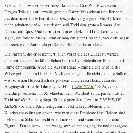
zu erzählen – was er sicher besser könnte als Don Winslow, dessen
Drogen-Trilogie mittlerweile gern als Garant für authentische Berichte
aus dem amerikanischen
War on Drugs
der vergangenen vierzig Jahre und
mehr gehalten wird – , stattdessen will Todd den großen Roman, das
Drama, ein Epos. Und dazu ist er, um es direkt und brutal ehrlich zu
sagen, der falsche Mann. Denn er mag ein guter Cop sein, vielleicht sogar
ein recht guter Autor, ein großer Schriftsteller ist er nicht.
Die Figuren, die er präsentiert, allen voran die des „Judges“, wirken
allesamt wie dem herkömmlichen Personal vergleichbarer Romane und
Filme entnommen. Auch die Ausgangslage – eine Leiche wird in der
Wüste gefunden und führt zu Nachforschungen, die nicht jedem gefallen
– ist so schon Hundertfach da gewesen und erinnert konkret an die
Ausgangssituation in John Sayles´ Film
LONE STAR
(1996), der es
allerdings versteht, in 135 Minuten mehr Wahrheit zu verpacken, als es
Todd auf 432 Seiten gelingt. So begegnen dem Leser in
DIE WEITE
LEERE
vor allem Klischeefiguren mit Klischeeproblemen und
Klischeevorstellungen davon, wie man diese Probleme löst. Helden sind
Helden, die Schurken recht eindimensional und wenn denn mal eine
Figure – Duane bspw. – ein wenig ambivalent angelegt ist und das eigene
Verhalten zumindest irgendwann nicht mehr vor sich selbst rechtfertigen