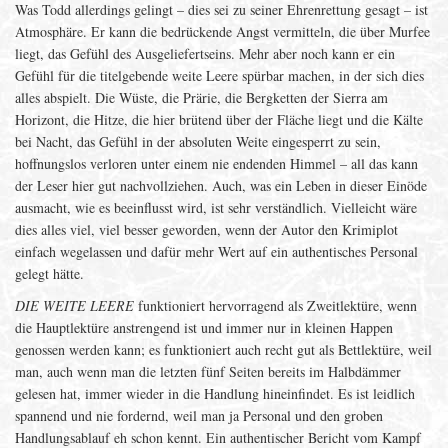
Was Todd allerdings gelingt – dies sei zu seiner Ehrenrettung gesagt – ist
Atmosphäre. Er kann die bedrückende Angst vermitteln, die über Murfee
liegt, das Gefühl des Ausgeliefertseins. Mehr aber noch kann er ein
Gefühl für die titelgebende weite Leere spürbar machen, in der sich dies
alles abspielt. Die Wüste, die Prärie, die Bergketten der Sierra am
Horizont, die Hitze, die hier brütend über der Fläche liegt und die Kälte
bei Nacht, das Gefühl in der absoluten Weite eingesperrt zu sein,
hoffnungslos verloren unter einem nie endenden Himmel – all das kann
der Leser hier gut nachvollziehen. Auch, was ein Leben in dieser Einöde
ausmacht, wie es beeinflusst wird, ist sehr verständlich. Vielleicht wäre
dies alles viel, viel besser geworden, wenn der Autor den Krimiplot
einfach wegelassen und dafür mehr Wert auf ein authentisches Personal
gelegt hätte.
DIE WEITE LEERE
funktioniert hervorragend als Zweitlektüre, wenn
die Hauptlektüre anstrengend ist und immer nur in kleinen Happen
genossen werden kann; es funktioniert auch recht gut als Bettlektüre, weil
man, auch wenn man die letzten fünf Seiten bereits im Halbdämmer
gelesen hat, immer wieder in die Handlung hineinfindet. Es ist leidlich
spannend und nie fordernd, weil man ja Personal und den groben
Handlungsablauf eh schon kennt. Ein authentischer Bericht vom Kampf