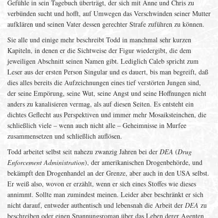
Gefühle in sein Tagebuch überträgt, der sich mit Anne und Chris zu
verbünden sucht und hofft, auf Umwegen das Verschwinden seiner Mutter
aufklären und seinen Vater dessen gerechter Strafe zuführen zu können.
Sie alle und einige mehr beschreibt Todd in manchmal sehr kurzen
Kapiteln, in denen er die Sichtweise der Figur wiedergibt, die dem
jeweiligen Abschnitt seinen Namen gibt. Lediglich Caleb spricht zum
Leser aus der ersten Person Singular und es dauert, bis man begreift, daß
dies alles bereits die Aufzeichnungen eines tief verstörten Jungen sind,
der seine Empörung, seine Wut, seine Angst und seine Hoffnungen nicht
anders zu kanalisieren vermag, als auf diesen Seiten. Es entsteht ein
dichtes Geflecht aus Perspektiven und immer mehr Mosaiksteinchen, die
schließlich viele – wenn auch nicht alle – Geheimnisse in Murfee
zusammensetzen und schließlich auflösen.
Todd arbeitet selbst seit nahezu zwanzig Jahren bei der
DEA
(
Drug
Enforcement Administration
), der amerikanischen Drogenbehörde, und
bekämpft den Drogenhandel an der Grenze, aber auch in den USA selbst.
Er weiß also, wovon er erzählt, wenn er sich eines Stoffes wie dieses
annimmt. Sollte man zumindest meinen. Leider aber beschränkt er sich
nicht darauf, entweder authentisch und lebensnah die Arbeit der
DEA
zu
beschreiben oder einen Spannungsroman über das Leben derer Agenten