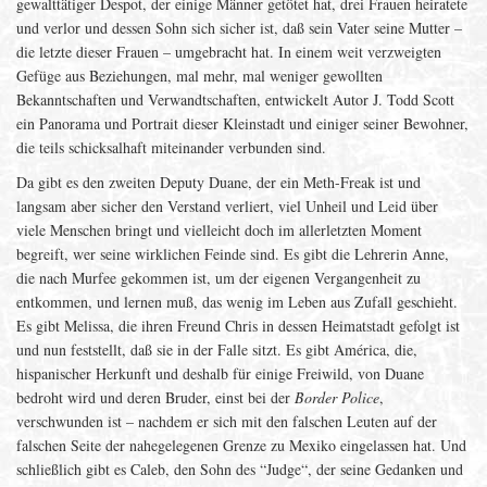
gewalttätiger Despot, der einige Männer getötet hat, drei Frauen heiratete
und verlor und dessen Sohn sich sicher ist, daß sein Vater seine Mutter –
die letzte dieser Frauen – umgebracht hat. In einem weit verzweigten
Gefüge aus Beziehungen, mal mehr, mal weniger gewollten
Bekanntschaften und Verwandtschaften, entwickelt Autor J. Todd Scott
ein Panorama und Portrait dieser Kleinstadt und einiger seiner Bewohner,
die teils schicksalhaft miteinander verbunden sind.
Da gibt es den zweiten Deputy Duane, der ein Meth-Freak ist und
langsam aber sicher den Verstand verliert, viel Unheil und Leid über
viele Menschen bringt und vielleicht doch im allerletzten Moment
begreift, wer seine wirklichen Feinde sind. Es gibt die Lehrerin Anne,
die nach Murfee gekommen ist, um der eigenen Vergangenheit zu
entkommen, und lernen muß, das wenig im Leben aus Zufall geschieht.
Es gibt Melissa, die ihren Freund Chris in dessen Heimatstadt gefolgt ist
und nun feststellt, daß sie in der Falle sitzt. Es gibt América, die,
hispanischer Herkunft und deshalb für einige Freiwild, von Duane
bedroht wird und deren Bruder, einst bei der
Border Police
,
verschwunden ist – nachdem er sich mit den falschen Leuten auf der
falschen Seite der nahegelegenen Grenze zu Mexiko eingelassen hat. Und
schließlich gibt es Caleb, den Sohn des “Judge“, der seine Gedanken und