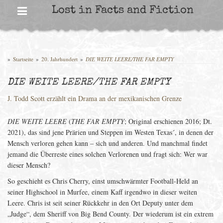
Skip
Lost in Facts and Fiction
to
content
»
Startseite
»
20. Jahrhundert
»
DIE WEITE LEERE/THE FAR EMPTY
DIE WEITE LEERE/THE FAR EMPTY
J. Todd Scott erzählt ein Drama an der mexikanischen Grenze
DIE WEITE LEERE
(
THE FAR EMPTY
; Original erschienen 2016; Dt.
2021), das sind jene Prärien und Steppen im Westen Texas´, in denen der
Mensch verloren gehen kann – sich und anderen. Und manchmal findet
jemand die Überreste eines solchen Verlorenen und fragt sich: Wer war
dieser Mensch?
So geschieht es Chris Cherry, einst umschwärmter Football-Held an
seiner Highschool in Murfee, einem Kaff irgendwo in dieser weiten
Leere. Chris ist seit seiner Rückkehr in den Ort Deputy unter dem
„Judge“, dem Sheriff von Big Bend County. Der wiederum ist ein extrem