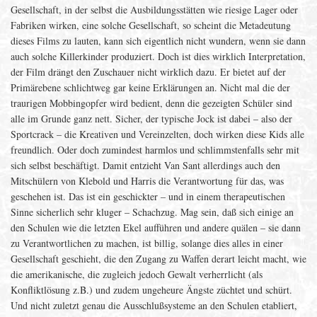
Gesellschaft, in der selbst die Ausbildungsstätten wie riesige Lager oder
Fabriken wirken, eine solche Gesellschaft, so scheint die Metadeutung
dieses Films zu lauten, kann sich eigentlich nicht wundern, wenn sie dann
auch solche Killerkinder produziert. Doch ist dies wirklich Interpretation,
der Film drängt den Zuschauer nicht wirklich dazu. Er bietet auf der
Primärebene schlichtweg gar keine Erklärungen an. Nicht mal die der
traurigen Mobbingopfer wird bedient, denn die gezeigten Schüler sind
alle im Grunde ganz nett. Sicher, der typische Jock ist dabei – also der
Sportcrack – die Kreativen und Vereinzelten, doch wirken diese Kids alle
freundlich. Oder doch zumindest harmlos und schlimmstenfalls sehr mit
sich selbst beschäftigt. Damit entzieht Van Sant allerdings auch den
Mitschülern von Klebold und Harris die Verantwortung für das, was
geschehen ist. Das ist ein geschickter – und in einem therapeutischen
Sinne sicherlich sehr kluger – Schachzug. Mag sein, daß sich einige an
den Schulen wie die letzten Ekel aufführen und andere quälen – sie dann
zu Verantwortlichen zu machen, ist billig, solange dies alles in einer
Gesellschaft geschieht, die den Zugang zu Waffen derart leicht macht, wie
die amerikanische, die zugleich jedoch Gewalt verherrlicht (als
Konfliktlösung z.B.) und zudem ungeheure Ängste züchtet und schürt.
Und nicht zuletzt genau die Ausschlußsysteme an den Schulen etabliert,