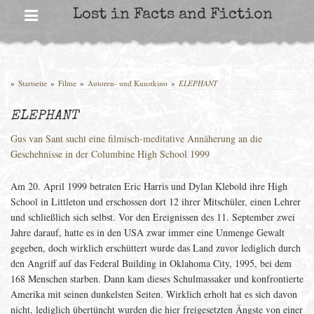
Skip
Lost in Facts and Fiction
to
content
»
Startseite
»
Filme
»
Autoren- und Kunstkino
»
ELEPHANT
ELEPHANT
Gus van Sant sucht eine filmisch-meditative Annäherung an die
Geschehnisse in der Columbine High School 1999
Am 20. April 1999 betraten Eric Harris und Dylan Klebold ihre High
School in Littleton und erschossen dort 12 ihrer Mitschüler, einen Lehrer
und schließlich sich selbst. Vor den Ereignissen des 11. September zwei
Jahre darauf, hatte es in den USA zwar immer eine Unmenge Gewalt
gegeben, doch wirklich erschüttert wurde das Land zuvor lediglich durch
den Angriff auf das Federal Building in Oklahoma City, 1995, bei dem
168 Menschen starben. Dann kam dieses Schulmassaker und konfrontierte
Amerika mit seinen dunkelsten Seiten. Wirklich erholt hat es sich davon
nicht, lediglich übertüncht wurden die hier freigesetzten Ängste von einer