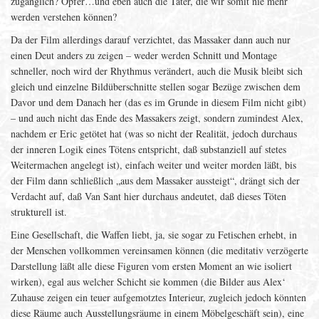
zugänglich? Opfer…und eben auch die Täter, die wir somit nie mehr
werden verstehen können?
Da der Film allerdings darauf verzichtet, das Massaker dann auch nur
einen Deut anders zu zeigen – weder werden Schnitt und Montage
schneller, noch wird der Rhythmus verändert, auch die Musik bleibt sich
gleich und einzelne Bildüberschnitte stellen sogar Bezüge zwischen dem
Davor und dem Danach her (das es im Grunde in diesem Film nicht gibt)
– und auch nicht das Ende des Massakers zeigt, sondern zumindest Alex,
nachdem er Eric getötet hat (was so nicht der Realität, jedoch durchaus
der inneren Logik eines Tötens entspricht, daß substanziell auf stetes
Weitermachen angelegt ist), einfach weiter und weiter morden läßt, bis
der Film dann schließlich „aus dem Massaker aussteigt“, drängt sich der
Verdacht auf, daß Van Sant hier durchaus andeutet, daß dieses Töten
strukturell ist.
Eine Gesellschaft, die Waffen liebt, ja, sie sogar zu Fetischen erhebt, in
der Menschen vollkommen vereinsamen können (die meditativ verzögerte
Darstellung läßt alle diese Figuren vom ersten Moment an wie isoliert
wirken), egal aus welcher Schicht sie kommen (die Bilder aus Alex‘
Zuhause zeigen ein teuer aufgemotztes Interieur, zugleich jedoch könnten
diese Räume auch Ausstellungsräume in einem Möbelgeschäft sein), eine