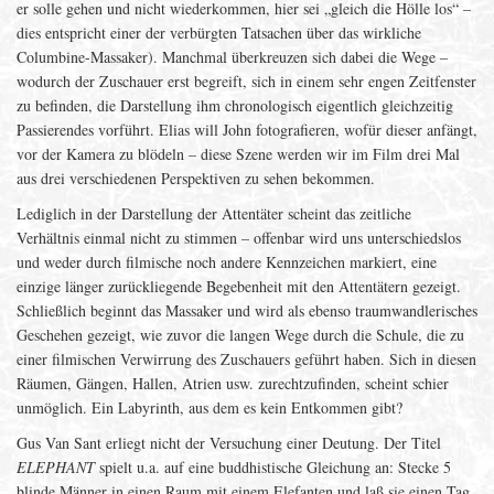
er solle gehen und nicht wiederkommen, hier sei „gleich die Hölle los“ –
dies entspricht einer der verbürgten Tatsachen über das wirkliche
Columbine-Massaker). Manchmal überkreuzen sich dabei die Wege –
wodurch der Zuschauer erst begreift, sich in einem sehr engen Zeitfenster
zu befinden, die Darstellung ihm chronologisch eigentlich gleichzeitig
Passierendes vorführt. Elias will John fotografieren, wofür dieser anfängt,
vor der Kamera zu blödeln – diese Szene werden wir im Film drei Mal
aus drei verschiedenen Perspektiven zu sehen bekommen.
Lediglich in der Darstellung der Attentäter scheint das zeitliche
Verhältnis einmal nicht zu stimmen – offenbar wird uns unterschiedslos
und weder durch filmische noch andere Kennzeichen markiert, eine
einzige länger zurückliegende Begebenheit mit den Attentätern gezeigt.
Schließlich beginnt das Massaker und wird als ebenso traumwandlerisches
Geschehen gezeigt, wie zuvor die langen Wege durch die Schule, die zu
einer filmischen Verwirrung des Zuschauers geführt haben. Sich in diesen
Räumen, Gängen, Hallen, Atrien usw. zurechtzufinden, scheint schier
unmöglich. Ein Labyrinth, aus dem es kein Entkommen gibt?
Gus Van Sant erliegt nicht der Versuchung einer Deutung. Der Titel
ELEPHANT
spielt u.a. auf eine buddhistische Gleichung an: Stecke 5
blinde Männer in einen Raum mit einem Elefanten und laß sie einen Tag