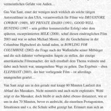
vermeintlichen Gefahr von Außen…
Gus Van Sant, einer der wenigen noch wirklich als solche tätigen
Autorenfilmer in den USA, verantwortlich für Filme wie
DRUGSTORE
COWBOY
(1989),
MY PRIVATE IDAHO
(1991),
GOOD WILL
HUNTING
(1997 – sein größter kommerzieller Erfolg) oder dem
späteren, oscarprämierten
MILK
(2008), schuf diesen eindringlichen Film
2003 und war so neben Michael Moore, der die Geschehnisse in der
Columbine Highschool als Anlaß nahm, in
BOWLING FOR
COLUMBINE
(2002) die Frage nach der Waffenliebe seiner Mitbürger
und die sich dahinter verbergenden Ängste zu stellen, der einzige
amerikanische Filmemacher, der sich ernsthaft dem Thema widmete und
dabei auch bereit war, unangenehme Wege zu gehen. Das Ergebnis – eben
ELEPHANT
(2003), der hier vorliegende Film – ist allerdings
unangenehm geartet…
Van Sant zeigt uns in den gerade mal knapp 80 Minuten Laufzeit den
Ablauf des Massakers. Nicht minutiös und auch nicht exploitativ. Wohl
zeigt er das Massaker, doch bleibt er auch dabei ebenso distanziert, wie er
uns in den 70 Minuten, bevor es ausbricht, die einzelnen Protagonisten,
Situationen und v.a. die Schule selbst gezeigt hat. Erinnert man sich an