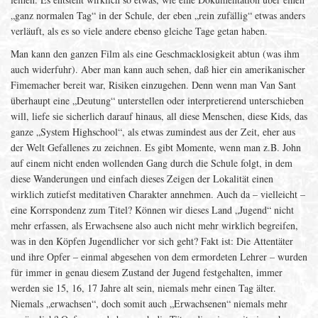
„ganz normalen Tag“ in der Schule, der eben „rein zufällig“ etwas anders
verläuft, als es so viele andere ebenso gleiche Tage getan haben.
Man kann den ganzen Film als eine Geschmacklosigkeit abtun (was ihm
auch widerfuhr). Aber man kann auch sehen, daß hier ein amerikanischer
Fimemacher bereit war, Risiken einzugehen. Denn wenn man Van Sant
überhaupt eine „Deutung“ unterstellen oder interpretierend unterschieben
will, liefe sie sicherlich darauf hinaus, all diese Menschen, diese Kids, das
ganze „System Highschool“, als etwas zumindest aus der Zeit, eher aus
der Welt Gefallenes zu zeichnen. Es gibt Momente, wenn man z.B. John
auf einem nicht enden wollenden Gang durch die Schule folgt, in dem
diese Wanderungen und einfach dieses Zeigen der Lokalität einen
wirklich zutiefst meditativen Charakter annehmen. Auch da – vielleicht –
eine Korrspondenz zum Titel? Können wir dieses Land „Jugend“ nicht
mehr erfassen, als Erwachsene also auch nicht mehr wirklich begreifen,
was in den Köpfen Jugendlicher vor sich geht? Fakt ist: Die Attentäter
und ihre Opfer – einmal abgesehen von dem ermordeten Lehrer – wurden
für immer in genau diesem Zustand der Jugend festgehalten, immer
werden sie 15, 16, 17 Jahre alt sein, niemals mehr einen Tag älter.
Niemals „erwachsen“, doch somit auch „Erwachsenen“ niemals mehr