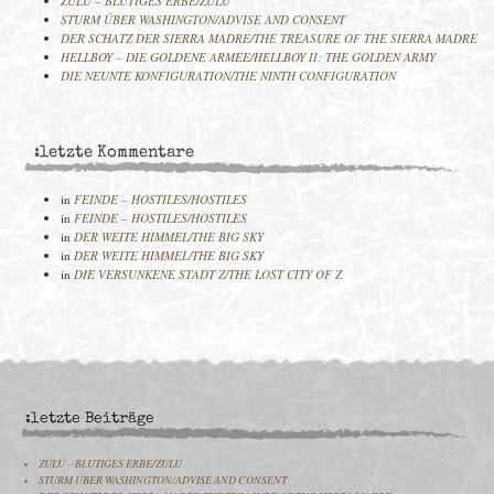
ZULU – BLUTIGES ERBE/ZULU
STURM ÜBER WASHINGTON/ADVISE AND CONSENT
DER SCHATZ DER SIERRA MADRE/THE TREASURE OF THE SIERRA MADRE
HELLBOY – DIE GOLDENE ARMEE/HELLBOY II: THE GOLDEN ARMY
DIE NEUNTE KONFIGURATION/THE NINTH CONFIGURATION
:letzte Kommentare
in
FEINDE – HOSTILES/HOSTILES
in
FEINDE – HOSTILES/HOSTILES
in
DER WEITE HIMMEL/THE BIG SKY
in
DER WEITE HIMMEL/THE BIG SKY
in
DIE VERSUNKENE STADT Z/THE LOST CITY OF Z
:letzte Beiträge
ZULU – BLUTIGES ERBE/ZULU
STURM ÜBER WASHINGTON/ADVISE AND CONSENT