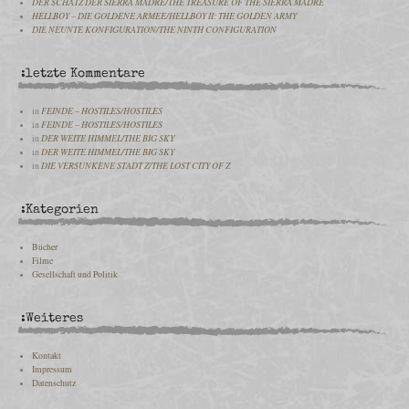
DER SCHATZ DER SIERRA MADRE/THE TREASURE OF THE SIERRA MADRE
HELLBOY – DIE GOLDENE ARMEE/HELLBOY II: THE GOLDEN ARMY
DIE NEUNTE KONFIGURATION/THE NINTH CONFIGURATION
:letzte Kommentare
in
FEINDE – HOSTILES/HOSTILES
in
FEINDE – HOSTILES/HOSTILES
in
DER WEITE HIMMEL/THE BIG SKY
in
DER WEITE HIMMEL/THE BIG SKY
in
DIE VERSUNKENE STADT Z/THE LOST CITY OF Z
:Kategorien
Bücher
Filme
Gesellschaft und Politik
:Weiteres
Kontakt
Impressum
Datenschutz