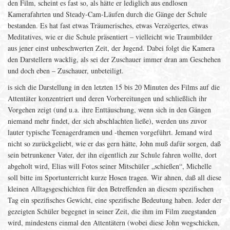
den Film, scheint es fast so, als hätte er lediglich aus endlosen
Kamerafahrten und Steady-Cam-Läufen durch die Gänge der Schule
bestanden. Es hat fast etwas Träumerisches, etwas Verzögertes, etwas
Meditatives, wie er die Schule präsentiert – vielleicht wie Traumbilder
aus jener einst unbeschwerten Zeit, der Jugend. Dabei folgt die Kamera
den Darstellern wacklig, als sei der Zuschauer immer dran am Geschehen
und doch eben – Zuschauer, unbeteiligt.
is sich die Darstellung in den letzten 15 bis 20 Minuten des Films auf die
Attentäter konzentriert und deren Vorbereitungen und schließlich ihr
Vorgehen zeigt (und u.a. ihre Enttäuschung, wenn sich in den Gängen
niemand mehr findet, der sich abschlachten ließe), werden uns zuvor
lauter typische Teenagerdramen und -themen vorgeführt. Jemand wird
nicht so zurückgeliebt, wie er das gern hätte, John muß dafür sorgen, daß
sein betrunkener Vater, der ihn eigentlich zur Schule fahren wollte, dort
abgeholt wird, Elias will Fotos seiner Mitschüler „schießen“, Michelle
soll bitte im Sportunterricht kurze Hosen tragen. Wir ahnen, daß all diese
kleinen Alltagsgeschichten für den Betreffenden an diesem spezifischen
Tag ein spezifisches Gewicht, eine spezifische Bedeutung haben. Jeder der
gezeigten Schüler begegnet in seiner Zeit, die ihm im Film zuegstanden
wird, mindestens einmal den Attentätern (wobei diese John wegschicken,