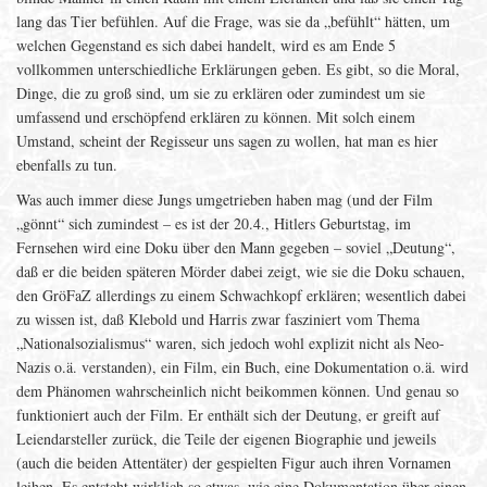
lang das Tier befühlen. Auf die Frage, was sie da „befühlt“ hätten, um
welchen Gegenstand es sich dabei handelt, wird es am Ende 5
vollkommen unterschiedliche Erklärungen geben. Es gibt, so die Moral,
Dinge, die zu groß sind, um sie zu erklären oder zumindest um sie
umfassend und erschöpfend erklären zu können. Mit solch einem
Umstand, scheint der Regisseur uns sagen zu wollen, hat man es hier
ebenfalls zu tun.
Was auch immer diese Jungs umgetrieben haben mag (und der Film
„gönnt“ sich zumindest – es ist der 20.4., Hitlers Geburtstag, im
Fernsehen wird eine Doku über den Mann gegeben – soviel „Deutung“,
daß er die beiden späteren Mörder dabei zeigt, wie sie die Doku schauen,
den GröFaZ allerdings zu einem Schwachkopf erklären; wesentlich dabei
zu wissen ist, daß Klebold und Harris zwar fasziniert vom Thema
„Nationalsozialismus“ waren, sich jedoch wohl explizit nicht als Neo-
Nazis o.ä. verstanden), ein Film, ein Buch, eine Dokumentation o.ä. wird
dem Phänomen wahrscheinlich nicht beikommen können. Und genau so
funktioniert auch der Film. Er enthält sich der Deutung, er greift auf
Leiendarsteller zurück, die Teile der eigenen Biographie und jeweils
(auch die beiden Attentäter) der gespielten Figur auch ihren Vornamen
leihen. Es entsteht wirklich so etwas, wie eine Dokumentation über einen