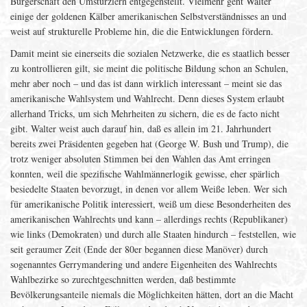
Bürgerschaft den Umstürzlern entgegenstellt. Vielmehr geht Walter
einige der goldenen Kälber amerikanischen Selbstverständnisses an und
weist auf strukturelle Probleme hin, die die Entwicklungen fördern.
Damit meint sie einerseits die sozialen Netzwerke, die es staatlich besser
zu kontrollieren gilt, sie meint die politische Bildung schon an Schulen,
mehr aber noch – und das ist dann wirklich interessant – meint sie das
amerikanische Wahlsystem und Wahlrecht. Denn dieses System erlaubt
allerhand Tricks, um sich Mehrheiten zu sichern, die es de facto nicht
gibt. Walter weist auch darauf hin, daß es allein im 21. Jahrhundert
bereits zwei Präsidenten gegeben hat (George W. Bush und Trump), die
trotz weniger absoluten Stimmen bei den Wahlen das Amt erringen
konnten, weil die spezifische Wahlmännerlogik gewisse, eher spärlich
besiedelte Staaten bevorzugt, in denen vor allem Weiße leben. Wer sich
für amerikanische Politik interessiert, weiß um diese Besonderheiten des
amerikanischen Wahlrechts und kann – allerdings rechts (Republikaner)
wie links (Demokraten) und durch alle Staaten hindurch – feststellen, wie
seit geraumer Zeit (Ende der 80er begannen diese Manöver) durch
sogenanntes Gerrymandering und andere Eigenheiten des Wahlrechts
Wahlbezirke so zurechtgeschnitten werden, daß bestimmte
Bevölkerungsanteile niemals die Möglichkeiten hätten, dort an die Macht