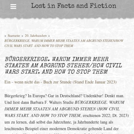
Skip
Lost in Facts and Fiction
to
content
»
Startseite
»
20. Jahrhundert
»
BÜRGERKRIEGE. WARUM IMMER MEHR STAATEN AM ABGRUND STEHEN/HOW
CIVIL WARS START. AND HOW TO STOP THEM
BÜRGERKRIEGE. WARUM IMMER MEHR
STAATEN AM ABGRUND STEHEN/HOW CIVIL
WARS START. AND HOW TO STOP THEM
Ein - wenn nicht das - Buch zur Stunde (Stand Ende Januar 2023)
Bürgerkrieg? In Europa? Gar in Deutschland? Undenkbar! Denkt man.
Und liest dann Barbara F. Walters Studie
BÜRGERKRIEGE. WARUM
IMMER MEHR STAATEN AM ABGRUND STEHEN
(
HOW CIVIL
WARS START. AND HOW TO STOP THEM
, erschienen 2022; Dt. 2023)
um zu lernen, daß selbst das Jahrzehnte, ja Jahrhunderte lang als
leuchtendes Beispiel einer modernen Demokratie geltende Land der