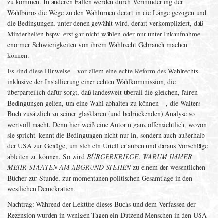
zu kommen. In anderen Fällen werden durch Verminderung der
Wahlbüros die Wege zu den Wahlurnen derart in die Länge gezogen und
die Bedingungen, unter denen gewählt wird, derart verkompliziert, daß
Minderheiten bspw. erst gar nicht wählen oder nur unter Inkaufnahme
enormer Schwierigkeiten von ihrem Wahlrecht Gebrauch machen
können.
Es sind diese Hinweise – vor allem eine echte Reform des Wahlrechts
inklusive der Installierung einer echten Wahlkommission, die
überparteilich dafür sorgt, daß landesweit überall die gleichen, fairen
Bedingungen gelten, um eine Wahl abhalten zu können – , die Walters
Buch zusätzlich zu seiner glasklaren (und bedrückenden) Analyse so
wertvoll macht. Denn hier weiß eine Autorin ganz offensichtlich, wovon
sie spricht, kennt die Bedingungen nicht nur in, sondern auch außerhalb
der USA zur Genüge, um sich ein Urteil erlauben und daraus Vorschläge
ableiten zu können. So wird
BÜRGERKRIEGE. WARUM IMMER
MEHR STAATEN AM ABGRUND STEHEN
zu einem der wesentlichen
Bücher zur Stunde, zur momentanen politischen Gesamtlage in den
westlichen Demokratien.
Nachtrag: Während der Lektüre dieses Buchs und dem Verfassen der
Rezension wurden in wenigen Tagen ein Dutzend Menschen in den USA