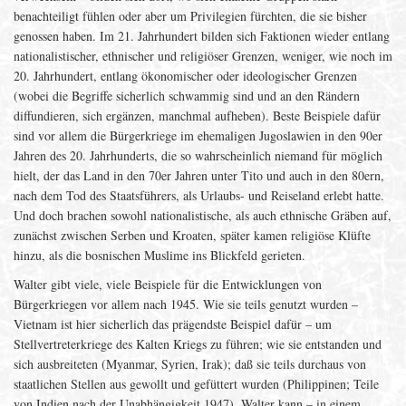
benachteiligt fühlen oder aber um Privilegien fürchten, die sie bisher
genossen haben. Im 21. Jahrhundert bilden sich Faktionen wieder entlang
nationalistischer, ethnischer und religiöser Grenzen, weniger, wie noch im
20. Jahrhundert, entlang ökonomischer oder ideologischer Grenzen
(wobei die Begriffe sicherlich schwammig sind und an den Rändern
diffundieren, sich ergänzen, manchmal aufheben). Beste Beispiele dafür
sind vor allem die Bürgerkriege im ehemaligen Jugoslawien in den 90er
Jahren des 20. Jahrhunderts, die so wahrscheinlich niemand für möglich
hielt, der das Land in den 70er Jahren unter Tito und auch in den 80ern,
nach dem Tod des Staatsführers, als Urlaubs- und Reiseland erlebt hatte.
Und doch brachen sowohl nationalistische, als auch ethnische Gräben auf,
zunächst zwischen Serben und Kroaten, später kamen religiöse Klüfte
hinzu, als die bosnischen Muslime ins Blickfeld gerieten.
Walter gibt viele, viele Beispiele für die Entwicklungen von
Bürgerkriegen vor allem nach 1945. Wie sie teils genutzt wurden –
Vietnam ist hier sicherlich das prägendste Beispiel dafür – um
Stellvertreterkriege des Kalten Kriegs zu führen; wie sie entstanden und
sich ausbreiteten (Myanmar, Syrien, Irak); daß sie teils durchaus von
staatlichen Stellen aus gewollt und gefüttert wurden (Philippinen; Teile
von Indien nach der Unabhängigkeit 1947). Walter kann – in einem