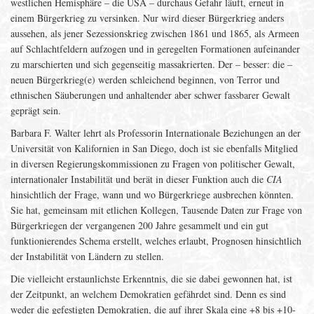
westlichen Hemisphäre – die USA – durchaus Gefahr läuft, erneut in
einem Bürgerkrieg zu versinken. Nur wird dieser Bürgerkrieg anders
aussehen, als jener Sezessionskrieg zwischen 1861 und 1865, als Armeen
auf Schlachtfeldern aufzogen und in geregelten Formationen aufeinander
zu marschierten und sich gegenseitig massakrierten. Der – besser: die –
neuen Bürgerkrieg(e) werden schleichend beginnen, von Terror und
ethnischen Säuberungen und anhaltender aber schwer fassbarer Gewalt
geprägt sein.
Barbara F. Walter lehrt als Professorin Internationale Beziehungen an der
Universität von Kalifornien in San Diego, doch ist sie ebenfalls Mitglied
in diversen Regierungskommissionen zu Fragen von politischer Gewalt,
internationaler Instabilität und berät in dieser Funktion auch die
CIA
hinsichtlich der Frage, wann und wo Bürgerkriege ausbrechen könnten.
Sie hat, gemeinsam mit etlichen Kollegen, Tausende Daten zur Frage von
Bürgerkriegen der vergangenen 200 Jahre gesammelt und ein gut
funktionierendes Schema erstellt, welches erlaubt, Prognosen hinsichtlich
der Instabilität von Ländern zu stellen.
Die vielleicht erstaunlichste Erkenntnis, die sie dabei gewonnen hat, ist
der Zeitpunkt, an welchem Demokratien gefährdet sind. Denn es sind
weder die gefestigten Demokratien, die auf ihrer Skala eine +8 bis +10-