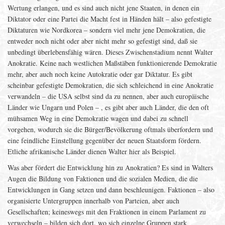
Wertung erlangen, und es sind auch nicht jene Staaten, in denen ein
Diktator oder eine Partei die Macht fest in Händen hält – also gefestigte
Diktaturen wie Nordkorea – sondern viel mehr jene Demokratien, die
entweder noch nicht oder aber nicht mehr so gefestigt sind, daß sie
unbedingt überlebensfähig wären. Dieses Zwischenstadium nennt Walter
Anokratie. Keine nach westlichen Maßstäben funktionierende Demokratie
mehr, aber auch noch keine Autokratie oder gar Diktatur. Es gibt
scheinbar gefestigte Demokratien, die sich schleichend in eine Anokratie
verwandeln – die USA selbst sind da zu nennen, aber auch europäische
Länder wie Ungarn und Polen – , es gibt aber auch Länder, die den oft
mühsamen Weg in eine Demokratie wagen und dabei zu schnell
vorgehen, wodurch sie die Bürger/Bevölkerung oftmals überfordern und
eine feindliche Einstellung gegenüber der neuen Staatsform fördern.
Etliche afrikanische Länder dienen Walter hier als Beispiel.
Was aber fördert die Entwicklung hin zu Anokratien? Es sind in Walters
Augen die Bildung von Faktionen und die sozialen Medien, die die
Entwicklungen in Gang setzen und dann beschleunigen. Faktionen – also
organisierte Untergruppen innerhalb von Parteien, aber auch
Gesellschaften; keineswegs mit den Fraktionen in einem Parlament zu
verwechseln – bilden sich dort, wo sich einzelne Gruppen stark