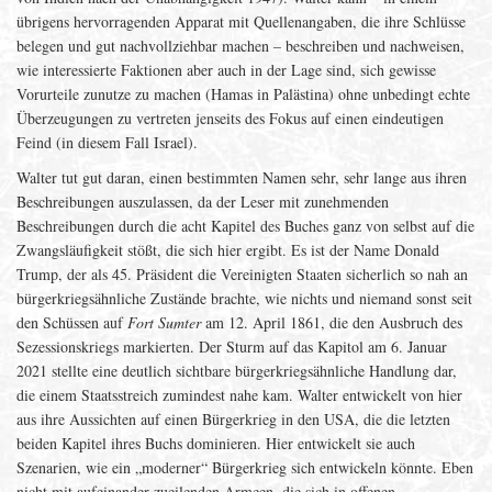
übrigens hervorragenden Apparat mit Quellenangaben, die ihre Schlüsse
belegen und gut nachvollziehbar machen – beschreiben und nachweisen,
wie interessierte Faktionen aber auch in der Lage sind, sich gewisse
Vorurteile zunutze zu machen (Hamas in Palästina) ohne unbedingt echte
Überzeugungen zu vertreten jenseits des Fokus auf einen eindeutigen
Feind (in diesem Fall Israel).
Walter tut gut daran, einen bestimmten Namen sehr, sehr lange aus ihren
Beschreibungen auszulassen, da der Leser mit zunehmenden
Beschreibungen durch die acht Kapitel des Buches ganz von selbst auf die
Zwangsläufigkeit stößt, die sich hier ergibt. Es ist der Name Donald
Trump, der als 45. Präsident die Vereinigten Staaten sicherlich so nah an
bürgerkriegsähnliche Zustände brachte, wie nichts und niemand sonst seit
den Schüssen auf
Fort Sumter
am 12. April 1861, die den Ausbruch des
Sezessionskriegs markierten. Der Sturm auf das Kapitol am 6. Januar
2021 stellte eine deutlich sichtbare bürgerkriegsähnliche Handlung dar,
die einem Staatsstreich zumindest nahe kam. Walter entwickelt von hier
aus ihre Aussichten auf einen Bürgerkrieg in den USA, die die letzten
beiden Kapitel ihres Buchs dominieren. Hier entwickelt sie auch
Szenarien, wie ein „moderner“ Bürgerkrieg sich entwickeln könnte. Eben
nicht mit aufeinander zueilenden Armeen, die sich in offenen