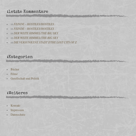
:letzte Kommentare
in
FEINDE – HOSTILES/HOSTILES
in
FEINDE – HOSTILES/HOSTILES
in
DER WEITE HIMMEL/THE BIG SKY
in
DER WEITE HIMMEL/THE BIG SKY
in
DIE VERSUNKENE STADT Z/THE LOST CITY OF Z
:Kategorien
Bücher
Filme
Gesellschaft und Politik
:Weiteres
Kontakt
Impressum
Datenschutz