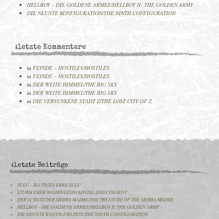
HELLBOY – DIE GOLDENE ARMEE/HELLBOY II: THE GOLDEN ARMY
DIE NEUNTE KONFIGURATION/THE NINTH CONFIGURATION
:letzte Kommentare
in
FEINDE – HOSTILES/HOSTILES
in
FEINDE – HOSTILES/HOSTILES
in
DER WEITE HIMMEL/THE BIG SKY
in
DER WEITE HIMMEL/THE BIG SKY
in
DIE VERSUNKENE STADT Z/THE LOST CITY OF Z
:letzte Beiträge
ZULU – BLUTIGES ERBE/ZULU
STURM ÜBER WASHINGTON/ADVISE AND CONSENT
DER SCHATZ DER SIERRA MADRE/THE TREASURE OF THE SIERRA MADRE
HELLBOY – DIE GOLDENE ARMEE/HELLBOY II: THE GOLDEN ARMY
DIE NEUNTE KONFIGURATION/THE NINTH CONFIGURATION