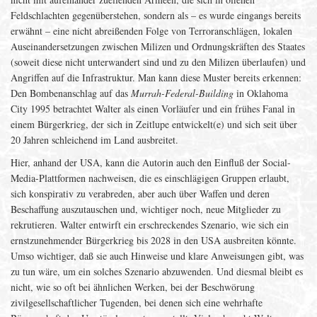
Feldschlachten gegenüberstehen, sondern als – es wurde eingangs bereits
erwähnt – eine nicht abreißenden Folge von Terroranschlägen, lokalen
Auseinandersetzungen zwischen Milizen und Ordnungskräften des Staates
(soweit diese nicht unterwandert sind und zu den Milizen überlaufen) und
Angriffen auf die Infrastruktur. Man kann diese Muster bereits erkennen:
Den Bombenanschlag auf das
Murrah-Federal-Building
in Oklahoma
City 1995 betrachtet Walter als einen Vorläufer und ein frühes Fanal in
einem Bürgerkrieg, der sich in Zeitlupe entwickelt(e) und sich seit über
20 Jahren schleichend im Land ausbreitet.
Hier, anhand der USA, kann die Autorin auch den Einfluß der Social-
Media-Plattformen nachweisen, die es einschlägigen Gruppen erlaubt,
sich konspirativ zu verabreden, aber auch über Waffen und deren
Beschaffung auszutauschen und, wichtiger noch, neue Mitglieder zu
rekrutieren. Walter entwirft ein erschreckendes Szenario, wie sich ein
ernstzunehmender Bürgerkrieg bis 2028 in den USA ausbreiten könnte.
Umso wichtiger, daß sie auch Hinweise und klare Anweisungen gibt, was
zu tun wäre, um ein solches Szenario abzuwenden. Und diesmal bleibt es
nicht, wie so oft bei ähnlichen Werken, bei der Beschwörung
zivilgesellschaftlicher Tugenden, bei denen sich eine wehrhafte